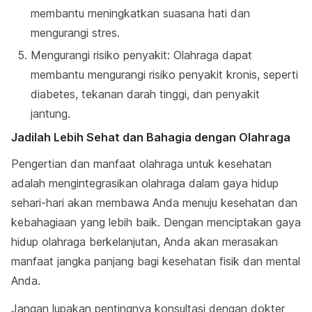
membantu meningkatkan suasana hati dan
mengurangi stres.
Mengurangi risiko penyakit: Olahraga dapat
membantu mengurangi risiko penyakit kronis, seperti
diabetes, tekanan darah tinggi, dan penyakit
jantung.
Jadilah Lebih Sehat dan Bahagia dengan Olahraga
Pengertian dan manfaat olahraga untuk kesehatan
adalah mengintegrasikan olahraga dalam gaya hidup
sehari-hari akan membawa Anda menuju kesehatan dan
kebahagiaan yang lebih baik. Dengan menciptakan gaya
hidup olahraga berkelanjutan, Anda akan merasakan
manfaat jangka panjang bagi kesehatan fisik dan mental
Anda.
Jangan lupakan pentingnya konsultasi dengan dokter