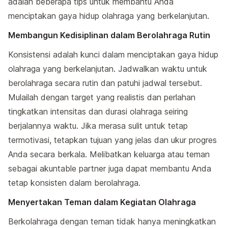
adalah beberapa tips untuk membantu Anda
menciptakan gaya hidup olahraga yang berkelanjutan.
Membangun Kedisiplinan dalam Berolahraga Rutin
Konsistensi adalah kunci dalam menciptakan gaya hidup
olahraga yang berkelanjutan. Jadwalkan waktu untuk
berolahraga secara rutin dan patuhi jadwal tersebut.
Mulailah dengan target yang realistis dan perlahan
tingkatkan intensitas dan durasi olahraga seiring
berjalannya waktu. Jika merasa sulit untuk tetap
termotivasi, tetapkan tujuan yang jelas dan ukur progres
Anda secara berkala. Melibatkan keluarga atau teman
sebagai akuntable partner juga dapat membantu Anda
tetap konsisten dalam berolahraga.
Menyertakan Teman dalam Kegiatan Olahraga
Berkolahraga dengan teman tidak hanya meningkatkan