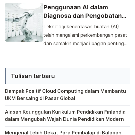
suku cadang mobil esensial untuk
yang sukses. Dalam iklim ekonomi
Penggunaan AI dalam
perawatan berkala. […]
yang sering berubah, memiliki aset
Diagnosa dan Pengobatan
yang tangguh seperti emas dapat
Penyakit
Teknologi kecerdasan buatan (AI)
menjadi kunci untuk menjaga
telah mengalami perkembangan pesat
kestabilan finansial. Tulisan ini akan
dan semakin menjadi bagian penting
menyajikan pandangan mendalam
dalam dunia kedokteran, terutama
tentang bagaimana emas dapat
dalam bidang diagnosa dan
dimanfaatkan sebagai alat lindung
pengobatan penyakit. Penggunaan AI
nilai, dan […]
Tulisan terbaru
dalam diagnosa dan pengobatan
penyakit dapat memberikan dampak
Dampak Positif Cloud Computing dalam Membantu
positif yang signifikan dalam
UKM Bersaing di Pasar Global
meningkatkan akurasi, kecepatan,
Dalam era globalisasi yang semakin kompetitif, ditemukan
dan efisiensi dalam merawat pasien.
Alasan Keunggulan Kurikulum Pendidikan Finlandia
dalam Mengubah Wajah Dunia Pendidikan Modern
Namun, perlu dicatat bahwa meskipun
Dalam dunia pendidikan modern, tak ada yang lebih menonj
AI menawarkan potensi yang luar […]
Mengenal Lebih Dekat Para Pembalap di Balapan