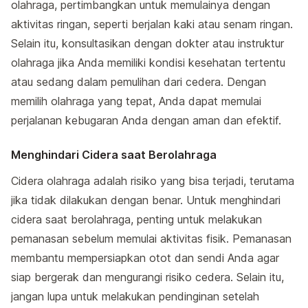
olahraga, pertimbangkan untuk memulainya dengan
aktivitas ringan, seperti berjalan kaki atau senam ringan.
Selain itu, konsultasikan dengan dokter atau instruktur
olahraga jika Anda memiliki kondisi kesehatan tertentu
atau sedang dalam pemulihan dari cedera. Dengan
memilih olahraga yang tepat, Anda dapat memulai
perjalanan kebugaran Anda dengan aman dan efektif.
Menghindari Cidera saat Berolahraga
Cidera olahraga adalah risiko yang bisa terjadi, terutama
jika tidak dilakukan dengan benar. Untuk menghindari
cidera saat berolahraga, penting untuk melakukan
pemanasan sebelum memulai aktivitas fisik. Pemanasan
membantu mempersiapkan otot dan sendi Anda agar
siap bergerak dan mengurangi risiko cedera. Selain itu,
jangan lupa untuk melakukan pendinginan setelah