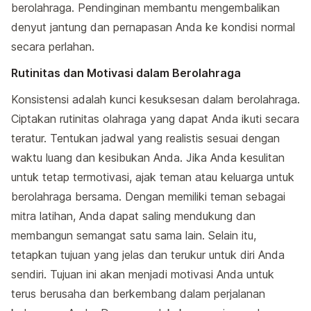
berolahraga. Pendinginan membantu mengembalikan
denyut jantung dan pernapasan Anda ke kondisi normal
secara perlahan.
Rutinitas dan Motivasi dalam Berolahraga
Konsistensi adalah kunci kesuksesan dalam berolahraga.
Ciptakan rutinitas olahraga yang dapat Anda ikuti secara
teratur. Tentukan jadwal yang realistis sesuai dengan
waktu luang dan kesibukan Anda. Jika Anda kesulitan
untuk tetap termotivasi, ajak teman atau keluarga untuk
berolahraga bersama. Dengan memiliki teman sebagai
mitra latihan, Anda dapat saling mendukung dan
membangun semangat satu sama lain. Selain itu,
tetapkan tujuan yang jelas dan terukur untuk diri Anda
sendiri. Tujuan ini akan menjadi motivasi Anda untuk
terus berusaha dan berkembang dalam perjalanan