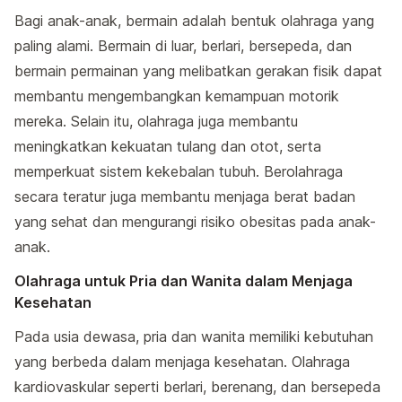
Bagi anak-anak, bermain adalah bentuk olahraga yang
paling alami. Bermain di luar, berlari, bersepeda, dan
bermain permainan yang melibatkan gerakan fisik dapat
membantu mengembangkan kemampuan motorik
mereka. Selain itu, olahraga juga membantu
meningkatkan kekuatan tulang dan otot, serta
memperkuat sistem kekebalan tubuh. Berolahraga
secara teratur juga membantu menjaga berat badan
yang sehat dan mengurangi risiko obesitas pada anak-
anak.
Olahraga untuk Pria dan Wanita dalam Menjaga
Kesehatan
Pada usia dewasa, pria dan wanita memiliki kebutuhan
yang berbeda dalam menjaga kesehatan. Olahraga
kardiovaskular seperti berlari, berenang, dan bersepeda