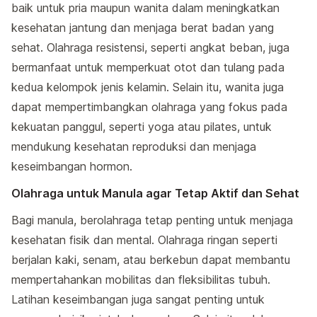
baik untuk pria maupun wanita dalam meningkatkan
kesehatan jantung dan menjaga berat badan yang
sehat. Olahraga resistensi, seperti angkat beban, juga
bermanfaat untuk memperkuat otot dan tulang pada
kedua kelompok jenis kelamin. Selain itu, wanita juga
dapat mempertimbangkan olahraga yang fokus pada
kekuatan panggul, seperti yoga atau pilates, untuk
mendukung kesehatan reproduksi dan menjaga
keseimbangan hormon.
Olahraga untuk Manula agar Tetap Aktif dan Sehat
Bagi manula, berolahraga tetap penting untuk menjaga
kesehatan fisik dan mental. Olahraga ringan seperti
berjalan kaki, senam, atau berkebun dapat membantu
mempertahankan mobilitas dan fleksibilitas tubuh.
Latihan keseimbangan juga sangat penting untuk