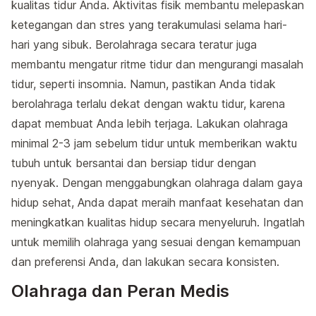
kualitas tidur Anda. Aktivitas fisik membantu melepaskan
ketegangan dan stres yang terakumulasi selama hari-
hari yang sibuk. Berolahraga secara teratur juga
membantu mengatur ritme tidur dan mengurangi masalah
tidur, seperti insomnia. Namun, pastikan Anda tidak
berolahraga terlalu dekat dengan waktu tidur, karena
dapat membuat Anda lebih terjaga. Lakukan olahraga
minimal 2-3 jam sebelum tidur untuk memberikan waktu
tubuh untuk bersantai dan bersiap tidur dengan
nyenyak. Dengan menggabungkan olahraga dalam gaya
hidup sehat, Anda dapat meraih manfaat kesehatan dan
meningkatkan kualitas hidup secara menyeluruh. Ingatlah
untuk memilih olahraga yang sesuai dengan kemampuan
dan preferensi Anda, dan lakukan secara konsisten.
Olahraga dan Peran Medis