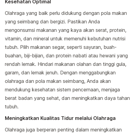
Kesehatan Optimal
Olahraga yang baik perlu didukung dengan pola makan
yang seimbang dan bergizi. Pastikan Anda
mengonsumsi makanan yang kaya akan serat, protein,
vitamin, dan mineral untuk memenuhi kebutuhan nutrisi
tubuh. Pilih makanan segar, seperti sayuran, buah-
buahan, biji-bijian, dan protein nabati atau hewani yang
rendah lemak. Hindari makanan olahan dan tinggi gula,
garam, dan lemak jenuh. Dengan menggabungkan
olahraga dan pola makan seimbang, Anda akan
mendukung kesehatan sistem pencernaan, menjaga
berat badan yang sehat, dan meningkatkan daya tahan
tubuh.
Meningkatkan Kualitas Tidur melalui Olahraga
Olahraga juga berperan penting dalam meningkatkan