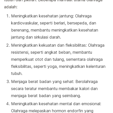
adalah:
Meningkatkan kesehatan jantung: Olahraga
kardiovaskular, seperti berlari, bersepeda, dan
berenang, membantu meningkatkan kesehatan
jantung dan sirkulasi darah.
Meningkatkan kekuatan dan fleksibilitas: Olahraga
resistensi, seperti angkat beban, membantu
memperkuat otot dan tulang, sementara olahraga
fleksibilitas, seperti yoga, meningkatkan kelenturan
tubuh.
Menjaga berat badan yang sehat: Berolahraga
secara teratur membantu membakar kalori dan
menjaga berat badan yang seimbang.
Meningkatkan kesehatan mental dan emosional:
Olahraga melepaskan hormon endorfin yang