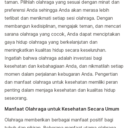
taman. Pilihlah olahraga yang sesuai dengan minat dan
preferensi Anda sehingga Anda akan merasa lebih
terlibat dan menikmati setiap sesi olahraga. Dengan
membangun kedisiplinan, mengajak teman, dan mencari
sarana olahraga yang cocok, Anda dapat menciptakan
gaya hidup olahraga yang berkelanjutan dan
meningkatkan kualitas hidup secara keseluruhan.
Ingatlah bahwa olahraga adalah investasi bagi
kesehatan dan kebahagiaan Anda, dan nikmatilah setiap
momen dalam perjalanan kebugaran Anda. Pengertian
dan manfaat olahraga untuk kesehatan memiliki peran
penting dalam menjaga kesehatan dan kualitas hidup
seseorang.
Manfaat Olahraga untuk Kesehatan Secara Umum
Olahraga memberikan berbagai manfaat positif bagi
tubuh dan pikiran. Beberapa manfaat utama olahraga