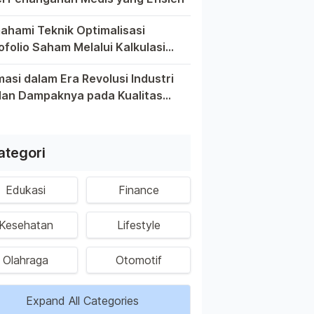
 yang memiliki anggota keluarga yang berpotensi tinggi, me
hami Teknik Optimalisasi
ofolio Saham Melalui Kalkulasi
rn Investasi
iban untuk memahami teknik optimalisasi portofolio saham me
asi dalam Era Revolusi Industri
dan Dampaknya pada Kualitas
a Keberlanjutan Tenaga Kerja
a yang serba digital ini, otomasi telah menjadi kata kunci 
nesia
ategori
Edukasi
Finance
Kesehatan
Lifestyle
Olahraga
Otomotif
Expand All Categories