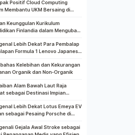
ak Positif Cloud Computing
m Membantu UKM Bersaing di
r Global
m era globalisasi yang semakin kompetitif, ditemukan berbag
an Keunggulan Kurikulum
idikan Finlandia dalam Mengubah
h Dunia Pendidikan Modern
 dunia pendidikan modern, tak ada yang lebih menonjol dari
enal Lebih Dekat Para Pembalap
alapan Formula 1 Lenovo Japanese
d Prix 2023
m dunia balap Formula 1, setiap Grand Prix memiliki cerita 
ahas Kelebihan dan Kekurangan
nan Organik dan Non-Organik
 upaya mencari asupan makanan yang lebih sehat, seringkali
aiban Alam Bawah Laut Raja
t sebagai Destinasi Impian
elam dari Seluruh Dunia
Ampat, sebuah permata tersembunyi di Indonesia, telah lama 
enal Lebih Dekat Lotus Emeya EV
n sebagai Pesaing Porsche di
a Mobil Listrik
pecinta otomotif mungkin perlu kiranya mengenal lebih deka
enali Gejala Awal Stroke sebagai
i Penanganan Medis yang Efisien