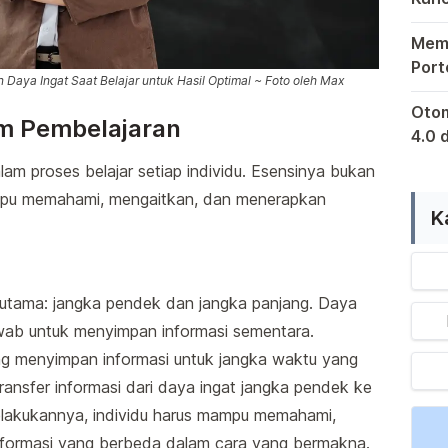
Bagi
Mema
Port
aya Ingat Saat Belajar untuk Hasil Optimal ~ Foto oleh Max
Retu
Kewaj
Otom
am Pembelajaran
4.0 
sert
Di er
am proses belajar setiap individu. Esensinya bukan
Indo
mpu memahami, mengaitkan, dan menerapkan
K
s utama: jangka pendek dan jangka panjang. Daya
wab untuk menyimpan informasi sementara.
ang menyimpan informasi untuk jangka waktu yang
ansfer informasi dari daya ingat jangka pendek ke
elakukannya, individu harus mampu memahami,
nformasi yang berbeda dalam cara yang bermakna.