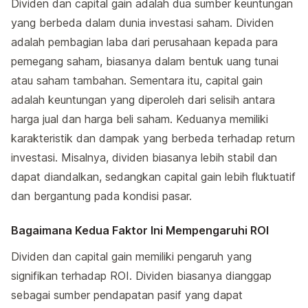
Dividen dan capital gain adalah dua sumber keuntungan
yang berbeda dalam dunia investasi saham. Dividen
adalah pembagian laba dari perusahaan kepada para
pemegang saham, biasanya dalam bentuk uang tunai
atau saham tambahan. Sementara itu, capital gain
adalah keuntungan yang diperoleh dari selisih antara
harga jual dan harga beli saham. Keduanya memiliki
karakteristik dan dampak yang berbeda terhadap return
investasi. Misalnya, dividen biasanya lebih stabil dan
dapat diandalkan, sedangkan capital gain lebih fluktuatif
dan bergantung pada kondisi pasar.
Bagaimana Kedua Faktor Ini Mempengaruhi ROI
Dividen dan capital gain memiliki pengaruh yang
signifikan terhadap ROI. Dividen biasanya dianggap
sebagai sumber pendapatan pasif yang dapat