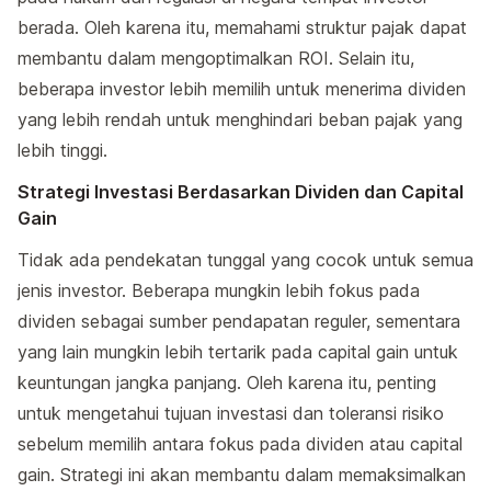
berada. Oleh karena itu, memahami struktur pajak dapat
membantu dalam mengoptimalkan ROI. Selain itu,
beberapa investor lebih memilih untuk menerima dividen
yang lebih rendah untuk menghindari beban pajak yang
lebih tinggi.
Strategi Investasi Berdasarkan Dividen dan Capital
Gain
Tidak ada pendekatan tunggal yang cocok untuk semua
jenis investor. Beberapa mungkin lebih fokus pada
dividen sebagai sumber pendapatan reguler, sementara
yang lain mungkin lebih tertarik pada capital gain untuk
keuntungan jangka panjang. Oleh karena itu, penting
untuk mengetahui tujuan investasi dan toleransi risiko
sebelum memilih antara fokus pada dividen atau capital
gain. Strategi ini akan membantu dalam memaksimalkan