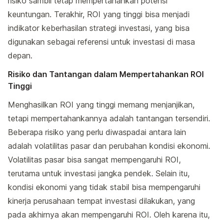
risiko sambil tetap mempertahankan potensi
keuntungan. Terakhir, ROI yang tinggi bisa menjadi
indikator keberhasilan strategi investasi, yang bisa
digunakan sebagai referensi untuk investasi di masa
depan.
Risiko dan Tantangan dalam Mempertahankan ROI
Tinggi
Menghasilkan ROI yang tinggi memang menjanjikan,
tetapi mempertahankannya adalah tantangan tersendiri.
Beberapa risiko yang perlu diwaspadai antara lain
adalah volatilitas pasar dan perubahan kondisi ekonomi.
Volatilitas pasar bisa sangat mempengaruhi ROI,
terutama untuk investasi jangka pendek. Selain itu,
kondisi ekonomi yang tidak stabil bisa mempengaruhi
kinerja perusahaan tempat investasi dilakukan, yang
pada akhirnya akan mempengaruhi ROI. Oleh karena itu,