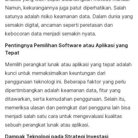
Namun, kekurangannya juga patut diperhatikan. Salah
satunya adalah risiko keamanan data. Dalam dunia yang
semakin digital, ancaman seperti peretasan dan
kebocoran data menjadi semakin nyata.
Pentingnya Pemilihan Software atau Aplikasi yang
Tepat
Memilih perangkat lunak atau aplikasi yang tepat adalah
kunci untuk memaksimalkan keuntungan dari
penggunaan teknologi ini. Beberapa faktor yang perlu
dipertimbangkan adalah keamanan data, fitur yang
ditawarkan, serta kemudahan penggunaan. Selain itu,
memeriksa ulasan dan peringkat dari pengguna lain bisa
menjadi salah satu cara untuk mengevaluasi kualitas
sebuah perangkat lunak atau aplikasi.
Dampak Teknologi pada Strategi Investasi