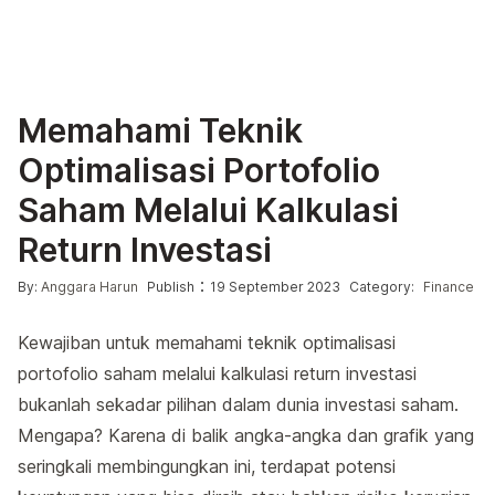
Memahami Teknik
Optimalisasi Portofolio
Saham Melalui Kalkulasi
Return Investasi
Posted by
Posted in
:
By:
Anggara Harun
Publish
19 September 2023
Category:
Finance
Kewajiban untuk memahami teknik optimalisasi
portofolio saham melalui kalkulasi return investasi
bukanlah sekadar pilihan dalam dunia investasi saham.
Mengapa? Karena di balik angka-angka dan grafik yang
seringkali membingungkan ini, terdapat potensi