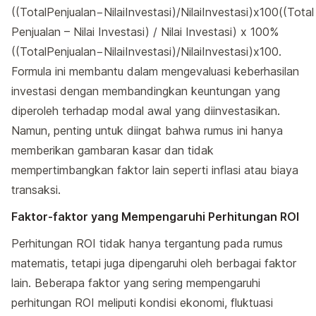
((TotalPenjualan−NilaiInvestasi)/NilaiInvestasi)x100((Total
Penjualan – Nilai Investasi) / Nilai Investasi) x 100%
((
T
o
t
a
lP
e
nj
u
a
l
an
−
N
i
l
ai
I
n
v
es
t
a
s
i
)
/
N
i
l
ai
I
n
v
es
t
a
s
i
)
x
100
.
Formula ini membantu dalam mengevaluasi keberhasilan
investasi dengan membandingkan keuntungan yang
diperoleh terhadap modal awal yang diinvestasikan.
Namun, penting untuk diingat bahwa rumus ini hanya
memberikan gambaran kasar dan tidak
mempertimbangkan faktor lain seperti inflasi atau biaya
transaksi.
Faktor-faktor yang Mempengaruhi Perhitungan ROI
Perhitungan ROI tidak hanya tergantung pada rumus
matematis, tetapi juga dipengaruhi oleh berbagai faktor
lain. Beberapa faktor yang sering mempengaruhi
perhitungan ROI meliputi kondisi ekonomi, fluktuasi