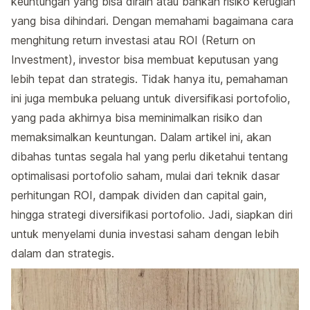
keuntungan yang bisa diraih atau bahkan risiko kerugian
yang bisa dihindari. Dengan memahami bagaimana cara
menghitung return investasi atau ROI (Return on
Investment), investor bisa membuat keputusan yang
lebih tepat dan strategis. Tidak hanya itu, pemahaman
ini juga membuka peluang untuk diversifikasi portofolio,
yang pada akhirnya bisa meminimalkan risiko dan
memaksimalkan keuntungan. Dalam artikel ini, akan
dibahas tuntas segala hal yang perlu diketahui tentang
optimalisasi portofolio saham, mulai dari teknik dasar
perhitungan ROI, dampak dividen dan capital gain,
hingga strategi diversifikasi portofolio. Jadi, siapkan diri
untuk menyelami dunia investasi saham dengan lebih
dalam dan strategis.