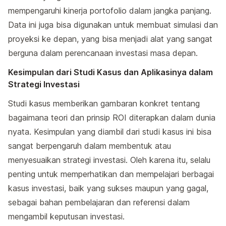
mempengaruhi kinerja portofolio dalam jangka panjang.
Data ini juga bisa digunakan untuk membuat simulasi dan
proyeksi ke depan, yang bisa menjadi alat yang sangat
berguna dalam perencanaan investasi masa depan.
Kesimpulan dari Studi Kasus dan Aplikasinya dalam
Strategi Investasi
Studi kasus memberikan gambaran konkret tentang
bagaimana teori dan prinsip ROI diterapkan dalam dunia
nyata. Kesimpulan yang diambil dari studi kasus ini bisa
sangat berpengaruh dalam membentuk atau
menyesuaikan strategi investasi. Oleh karena itu, selalu
penting untuk memperhatikan dan mempelajari berbagai
kasus investasi, baik yang sukses maupun yang gagal,
sebagai bahan pembelajaran dan referensi dalam
mengambil keputusan investasi.