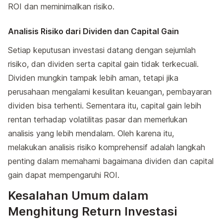
ROI dan meminimalkan risiko.
Analisis Risiko dari Dividen dan Capital Gain
Setiap keputusan investasi datang dengan sejumlah
risiko, dan dividen serta capital gain tidak terkecuali.
Dividen mungkin tampak lebih aman, tetapi jika
perusahaan mengalami kesulitan keuangan, pembayaran
dividen bisa terhenti. Sementara itu, capital gain lebih
rentan terhadap volatilitas pasar dan memerlukan
analisis yang lebih mendalam. Oleh karena itu,
melakukan analisis risiko komprehensif adalah langkah
penting dalam memahami bagaimana dividen dan capital
gain dapat mempengaruhi ROI.
Kesalahan Umum dalam
Menghitung Return Investasi