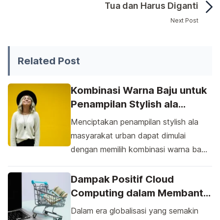
Tua dan Harus Diganti
Next Post
Rem adalah salah satu komponen paling vital dalam kesel
Related Post
Kombinasi Warna Baju untuk
Penampilan Stylish ala
Masyarakat Urban
Menciptakan penampilan stylish ala
masyarakat urban dapat dimulai
dengan memilih kombinasi warna baju
yang menarik. Pilihlah warna-warna
yang berani seperti navy, mustard,
Dampak Positif Cloud
atau burgundy untuk memberikan
Computing dalam Membantu
sentuhan modern pada outfit Anda.
UKM Bersaing di Pasar
Dalam era globalisasi yang semakin
Padukan dengan warna netral seperti