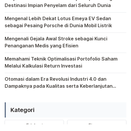
Destinasi Impian Penyelam dari Seluruh Dunia
Raja Ampat, sebuah permata tersembunyi di Indonesia, tela
Mengenal Lebih Dekat Lotus Emeya EV Sedan
sebagai Pesaing Porsche di Dunia Mobil Listrik
Bagi pecinta otomotif mungkin perlu kiranya mengenal leb
Mengenali Gejala Awal Stroke sebagai Kunci
Penanganan Medis yang Efisien
Bagi yang memiliki anggota keluarga yang berpotensi ting
Memahami Teknik Optimalisasi Portofolio Saham
Melalui Kalkulasi Return Investasi
Kewajiban untuk memahami teknik optimalisasi portofolio s
Otomasi dalam Era Revolusi Industri 4.0 dan
Dampaknya pada Kualitas serta Keberlanjutan
Tenaga Kerja Indonesia
Di era yang serba digital ini, otomasi telah menjadi kata
Kategori
Edukasi
Finance