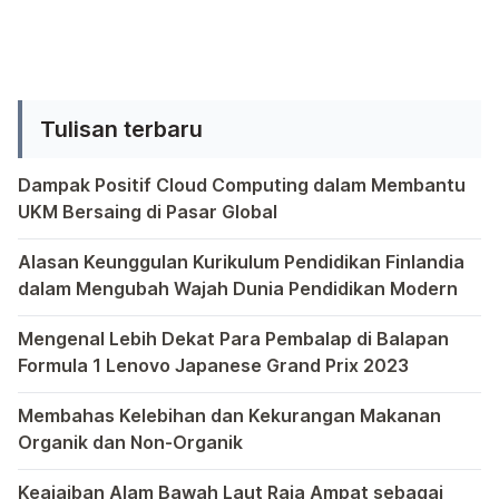
Tulisan terbaru
Dampak Positif Cloud Computing dalam Membantu
UKM Bersaing di Pasar Global
Dalam era globalisasi yang semakin kompetitif, ditemukan
Alasan Keunggulan Kurikulum Pendidikan Finlandia
dalam Mengubah Wajah Dunia Pendidikan Modern
Dalam dunia pendidikan modern, tak ada yang lebih menonj
Mengenal Lebih Dekat Para Pembalap di Balapan
Formula 1 Lenovo Japanese Grand Prix 2023
Dalam dunia balap Formula 1, setiap Grand Prix memiliki 
Membahas Kelebihan dan Kekurangan Makanan
Organik dan Non-Organik
Dalam upaya mencari asupan makanan yang lebih sehat, ser
Keajaiban Alam Bawah Laut Raja Ampat sebagai