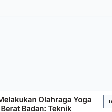
Melakukan Olahraga Yoga
T
Berat Badan: Teknik