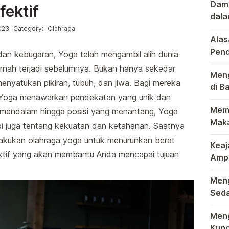
Damp
fektif
dala
Posted in
Pasa
Dala
023
Category:
Olahraga
Alas
Pend
an kebugaran, Yoga telah mengambil alih dunia
Waja
Dalam
rnah terjadi sebelumnya. Bukan hanya sekedar
Meng
 menyatukan pikiran, tubuh, dan jiwa. Bagi mereka
di B
 Yoga menawarkan pendekatan yang unik dan
Gran
Dala
Memb
g mendalam hingga posisi yang menantang, Yoga
Maka
api juga tentang kekuatan dan ketahanan. Saatnya
Dalam
akukan olahraga yoga untuk menurunkan berat
Keaj
fektif yang akan membantu Anda mencapai tujuan
Ampa
Peny
Raja 
Meng
Seda
Duni
Bagi 
Meng
Kunc