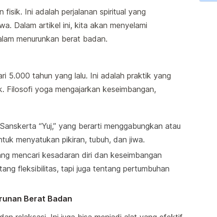
 fisik. Ini adalah perjalanan spiritual yang
wa. Dalam artikel ini, kita akan menyelami
lam menurunkan berat badan.
ari 5.000 tahun yang lalu. Ini adalah praktik yang
k. Filosofi yoga mengajarkan keseimbangan,
a Sanskerta “Yuj,” yang berarti menggabungkan atau
tuk menyatukan pikiran, tubuh, dan jiwa.
ang mencari kesadaran diri dan keseimbangan
ang fleksibilitas, tapi juga tentang pertumbuhan
runan Berat Badan
n relaksasi. Ini juga bisa menjadi alat yang efektif