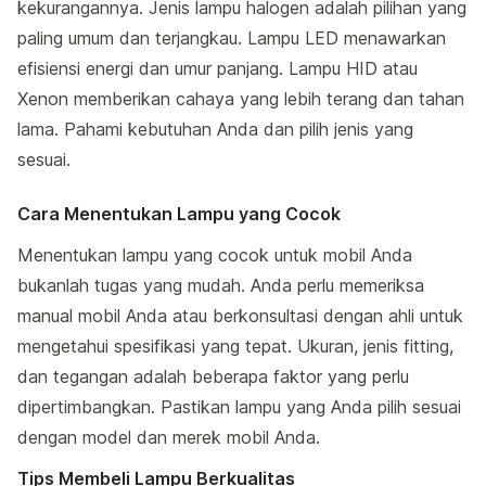
kekurangannya. Jenis lampu halogen adalah pilihan yang
paling umum dan terjangkau. Lampu LED menawarkan
efisiensi energi dan umur panjang. Lampu HID atau
Xenon memberikan cahaya yang lebih terang dan tahan
lama. Pahami kebutuhan Anda dan pilih jenis yang
sesuai.
Cara Menentukan Lampu yang Cocok
Menentukan lampu yang cocok untuk mobil Anda
bukanlah tugas yang mudah. Anda perlu memeriksa
manual mobil Anda atau berkonsultasi dengan ahli untuk
mengetahui spesifikasi yang tepat. Ukuran, jenis fitting,
dan tegangan adalah beberapa faktor yang perlu
dipertimbangkan. Pastikan lampu yang Anda pilih sesuai
dengan model dan merek mobil Anda.
Tips Membeli Lampu Berkualitas