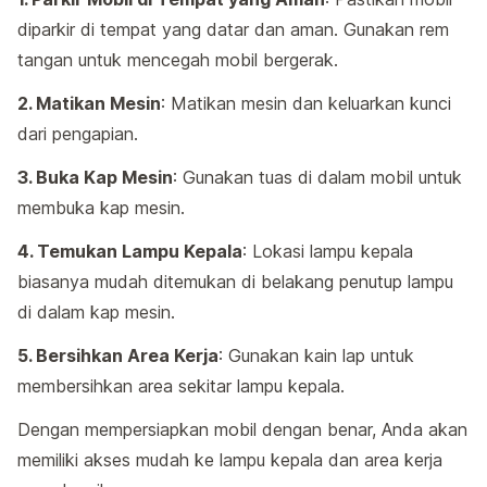
diparkir di tempat yang datar dan aman. Gunakan rem
tangan untuk mencegah mobil bergerak.
2. Matikan Mesin
: Matikan mesin dan keluarkan kunci
dari pengapian.
3. Buka Kap Mesin
: Gunakan tuas di dalam mobil untuk
membuka kap mesin.
4. Temukan Lampu Kepala
: Lokasi lampu kepala
biasanya mudah ditemukan di belakang penutup lampu
di dalam kap mesin.
5. Bersihkan Area Kerja
: Gunakan kain lap untuk
membersihkan area sekitar lampu kepala.
Dengan mempersiapkan mobil dengan benar, Anda akan
memiliki akses mudah ke lampu kepala dan area kerja