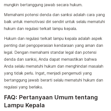
mungkin bertanggung jawab secara hukum.
Memahami potensi denda dan sanksi adalah cara yang
baik untuk memotivasi diri sendiri untuk selalu mematuhi
hukum dan regulasi terkait lampu kepala.
Hukum dan regulasi terkait lampu kepala adalah aspek
penting dari pengoperasian kendaraan yang aman dan
legal. Dengan memahami standar legal dan potensi
denda dan sanksi, Anda dapat memastikan bahwa
Anda selalu mematuhi hukum dan menghindari masalah
yang tidak perlu. Ingat, menjadi pengemudi yang
bertanggung jawab berarti selalu mematuhi hukum dan
regulasi yang berlaku.
FAQ: Pertanyaan Umum tentang
Lampu Kepala