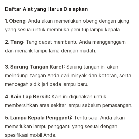
Daftar Alat yang Harus Disiapkan
1. Obeng
: Anda akan memerlukan obeng dengan ujung
yang sesuai untuk membuka penutup lampu kepala.
2. Tang
: Tang dapat membantu Anda menggenggam
dan menarik lampu lama dengan mudah.
3. Sarung Tangan Karet
: Sarung tangan ini akan
melindungi tangan Anda dari minyak dan kotoran, serta
mencegah sidik jari pada lampu baru.
4. Kain Lap Bersih
: Kain ini digunakan untuk
membersihkan area sekitar lampu sebelum pemasangan.
5. Lampu Kepala Pengganti
: Tentu saja, Anda akan
memerlukan lampu pengganti yang sesuai dengan
spesifikasi mobil Anda.