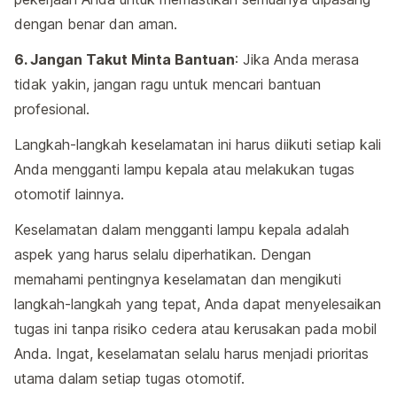
dengan benar dan aman.
6. Jangan Takut Minta Bantuan
: Jika Anda merasa
tidak yakin, jangan ragu untuk mencari bantuan
profesional.
Langkah-langkah keselamatan ini harus diikuti setiap kali
Anda mengganti lampu kepala atau melakukan tugas
otomotif lainnya.
Keselamatan dalam mengganti lampu kepala adalah
aspek yang harus selalu diperhatikan. Dengan
memahami pentingnya keselamatan dan mengikuti
langkah-langkah yang tepat, Anda dapat menyelesaikan
tugas ini tanpa risiko cedera atau kerusakan pada mobil
Anda. Ingat, keselamatan selalu harus menjadi prioritas
utama dalam setiap tugas otomotif.