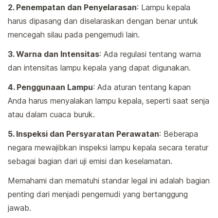
2. Penempatan dan Penyelarasan
: Lampu kepala
harus dipasang dan diselaraskan dengan benar untuk
mencegah silau pada pengemudi lain.
3. Warna dan Intensitas
: Ada regulasi tentang warna
dan intensitas lampu kepala yang dapat digunakan.
4. Penggunaan Lampu
: Ada aturan tentang kapan
Anda harus menyalakan lampu kepala, seperti saat senja
atau dalam cuaca buruk.
5. Inspeksi dan Persyaratan Perawatan
: Beberapa
negara mewajibkan inspeksi lampu kepala secara teratur
sebagai bagian dari uji emisi dan keselamatan.
Memahami dan mematuhi standar legal ini adalah bagian
penting dari menjadi pengemudi yang bertanggung
jawab.