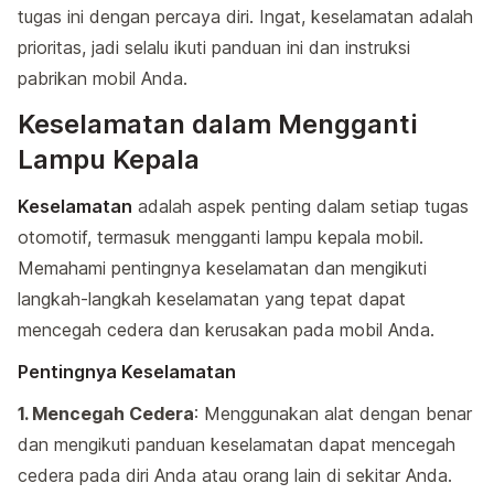
tugas ini dengan percaya diri. Ingat, keselamatan adalah
prioritas, jadi selalu ikuti panduan ini dan instruksi
pabrikan mobil Anda.
Keselamatan dalam Mengganti
Lampu Kepala
Keselamatan
adalah aspek penting dalam setiap tugas
otomotif, termasuk mengganti lampu kepala mobil.
Memahami pentingnya keselamatan dan mengikuti
langkah-langkah keselamatan yang tepat dapat
mencegah cedera dan kerusakan pada mobil Anda.
Pentingnya Keselamatan
1. Mencegah Cedera
: Menggunakan alat dengan benar
dan mengikuti panduan keselamatan dapat mencegah
cedera pada diri Anda atau orang lain di sekitar Anda.