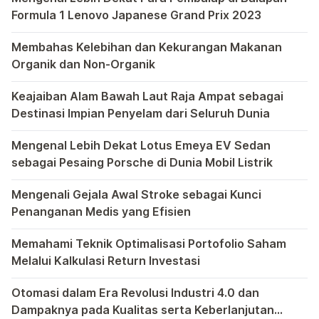
Formula 1 Lenovo Japanese Grand Prix 2023
Dalam dunia balap Formula 1, setiap Grand Prix memiliki 
Membahas Kelebihan dan Kekurangan Makanan
Organik dan Non-Organik
Dalam upaya mencari asupan makanan yang lebih sehat, ser
Keajaiban Alam Bawah Laut Raja Ampat sebagai
Destinasi Impian Penyelam dari Seluruh Dunia
Raja Ampat, sebuah permata tersembunyi di Indonesia, tela
Mengenal Lebih Dekat Lotus Emeya EV Sedan
sebagai Pesaing Porsche di Dunia Mobil Listrik
Bagi pecinta otomotif mungkin perlu kiranya mengenal leb
Mengenali Gejala Awal Stroke sebagai Kunci
Penanganan Medis yang Efisien
Bagi yang memiliki anggota keluarga yang berpotensi ting
Memahami Teknik Optimalisasi Portofolio Saham
Melalui Kalkulasi Return Investasi
Kewajiban untuk memahami teknik optimalisasi portofolio s
Otomasi dalam Era Revolusi Industri 4.0 dan
Dampaknya pada Kualitas serta Keberlanjutan