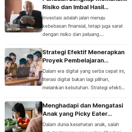
Risiko dan Imbal Hasil
Investasi: Strategi dan
Investasi adalah jalan menuju
Teknik Optimal untuk
kebebasan finansial, tetapi juga sarat
Investor Pemula dan
dengan risiko dan peluang.
Berpengalaman
Memahami risiko dan imbal hasil
investasi bukanlah tugas yang mudah,
Strategi Efektif Menerapkan
terutama bagi mereka yang baru
Proyek Pembelajaran
memulai. Dalam panduan lengkap
Teknologi untuk
Dalam era digital yang serba cepat ini,
memahami risiko dan imbal hasil
Meningkatkan Literasi Digital
literasi digital bukan lagi pilihan,
investasi: strategi dan teknik optimal
di Sekolah Dasar
melainkan kebutuhan. Strategi efektif
untuk investor pemula dan
menerapkan proyek pembelajaran
berpengalaman ini, kita akan
teknologi untuk meningkatkan literasi
Menghadapi dan Mengatasi
menyelami strategi dan teknik optimal
digital di Sekolah Dasar menjadi
Anak yang Picky Eater
[…]
sangat relevan dan mendesak. Di
dengan Strategi Nutrisi yang
Dalam dunia kesehatan anak, salah
sekolah dasar, di mana dasar
Tepat untuk Membangun