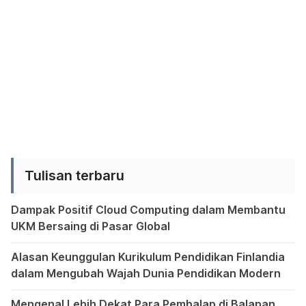
Salah satu cara sederhana untuk
Kemandirian Finansial Sebagai
merawat jantung kita adalah dengan
seorang mahasiswa, mengelola
jogging. Jogging, aktivitas fisik yang
keuangan dengan bijak adalah kunci
tampaknya biasa, memiliki manfaat
keberhasilan […]
luar biasa yang seringkali tidak kita
sadari. Dari meningkatkan sirkulasi
darah, menguatkan jantung, hingga
membantu mengendalikan berat
badan, jogging adalah […]
Tulisan terbaru
Dampak Positif Cloud Computing dalam Membantu
UKM Bersaing di Pasar Global
Dalam era globalisasi yang semakin kompetitif, ditemukan
Alasan Keunggulan Kurikulum Pendidikan Finlandia
dalam Mengubah Wajah Dunia Pendidikan Modern
Dalam dunia pendidikan modern, tak ada yang lebih menonj
Mengenal Lebih Dekat Para Pembalap di Balapan