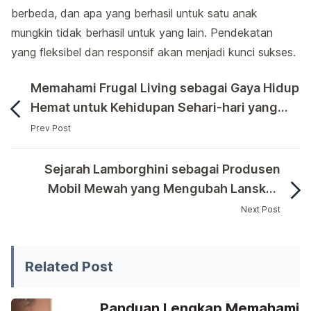
berbeda, dan apa yang berhasil untuk satu anak
mungkin tidak berhasil untuk yang lain. Pendekatan
yang fleksibel dan responsif akan menjadi kunci sukses.
Memahami Frugal Living sebagai Gaya Hidup
Hemat untuk Kehidupan Sehari-hari yang
Lebih Efisien dan Berkelanjutan
Prev Post
Dalam dunia kesehatan anak, salah satu tantangan yan
Sejarah Lamborghini sebagai Produsen
Mobil Mewah yang Mengubah Lanskap
Industri Otomotif Global
Next Post
Dalam dunia kesehatan anak, salah satu tantangan yang s
Related Post
Panduan Lengkap Memahami