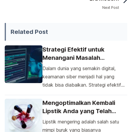
Next Post
Meningkatkan produktivitas adalah tujuan yang diinginkan
Related Post
Strategi Efektif untuk
Menangani Masalah
Keamanan Siber di Zaman
Dalam dunia yang semakin digital,
Digital
keamanan siber menjadi hal yang
tidak bisa diabaikan. Strategi efektif
untuk menangani masalah keamanan
siber di zaman digital menjadi topik
Mengoptimalkan Kembali
yang selalu hangat diperbincangkan.
Lipstik Anda yang Telah
Dari penerapan firewall canggih
Mengering dengan Bahan
Lipstik mengering adalah salah satu
hingga edukasi keamanan siber,
Alami
mimpi buruk yang biasanya