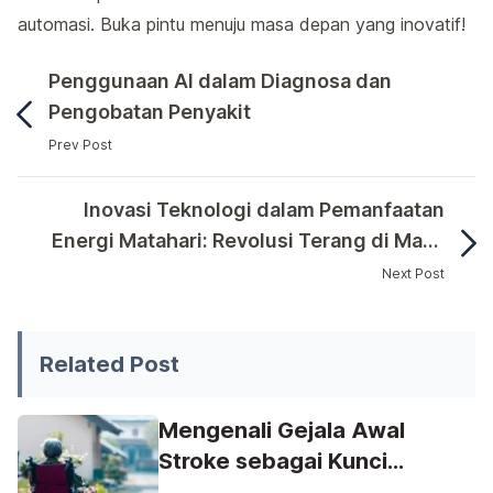
automasi. Buka pintu menuju masa depan yang inovatif!
Penggunaan AI dalam Diagnosa dan
Pengobatan Penyakit
Prev Post
Teknologi semakin merevolusi industri manufaktur! Ma
Inovasi Teknologi dalam Pemanfaatan
Energi Matahari: Revolusi Terang di Masa
Depan
Next Post
Teknologi semakin merevolusi industri manufaktur! Mari k
Related Post
Mengenali Gejala Awal
Stroke sebagai Kunci
Penanganan Medis yang