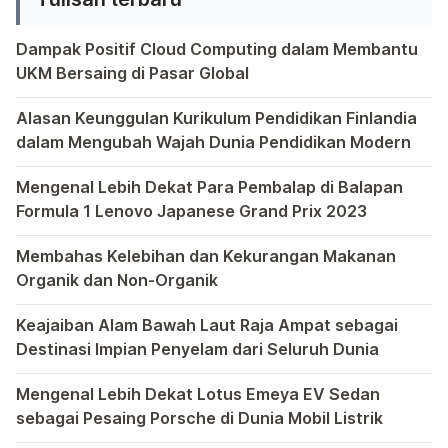
cadang yang berbeda hingga kode-
kode unik yang digunakan, artikel ini
Dampak Positif Cloud Computing dalam Membantu
akan membawa pembaca untuk
UKM Bersaing di Pasar Global
mengenal berbagai jenis dan kode
Dalam era globalisasi yang semakin kompetitif, ditemukan
suku cadang mobil esensial untuk
Alasan Keunggulan Kurikulum Pendidikan Finlandia
dalam Mengubah Wajah Dunia Pendidikan Modern
perawatan berkala. […]
Dalam dunia pendidikan modern, tak ada yang lebih menonj
Mengenal Lebih Dekat Para Pembalap di Balapan
Formula 1 Lenovo Japanese Grand Prix 2023
Dalam dunia balap Formula 1, setiap Grand Prix memiliki 
Membahas Kelebihan dan Kekurangan Makanan
Organik dan Non-Organik
Dalam upaya mencari asupan makanan yang lebih sehat, ser
Keajaiban Alam Bawah Laut Raja Ampat sebagai
Destinasi Impian Penyelam dari Seluruh Dunia
Raja Ampat, sebuah permata tersembunyi di Indonesia, tela
Mengenal Lebih Dekat Lotus Emeya EV Sedan
sebagai Pesaing Porsche di Dunia Mobil Listrik
Bagi pecinta otomotif mungkin perlu kiranya mengenal leb