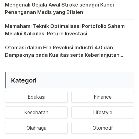
Mengenali Gejala Awal Stroke sebagai Kunci
Penanganan Medis yang Efisien
Bagi yang memiliki anggota keluarga yang berpotensi ting
Memahami Teknik Optimalisasi Portofolio Saham
Melalui Kalkulasi Return Investasi
Kewajiban untuk memahami teknik optimalisasi portofolio s
Otomasi dalam Era Revolusi Industri 4.0 dan
Dampaknya pada Kualitas serta Keberlanjutan
Tenaga Kerja Indonesia
Di era yang serba digital ini, otomasi telah menjadi kata
Kategori
Edukasi
Finance
Kesehatan
Lifestyle
Olahraga
Otomotif