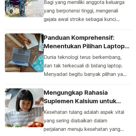
Bagi yang memiliki anggota keluarga
Efisien
yang berpotensi tinggi, mengenali
gejala awal stroke sebagai kunci
penanganan medis yang efisien
adalah sebuah keharusan yang bisa
Panduan Komprehensif:
menentukan nasib pasien. Menurut
Menentukan Pilihan Laptop
data dari Organisasi Kesehatan Dunia,
Terbaik Sesuai Kebutuhan
Dunia teknologi terus berkembang,
stroke menempati peringkat kedua
Anda
dan tak terkecuali di bidang laptop.
sebagai penyebab kematian global.
Menyadari begitu banyak pilihan yang
Dengan angka ini, penting untuk
ada, menemukan laptop terbaik untuk
memahami bahwa setiap detik
kebutuhan Anda bisa menjadi tugas
Mengungkap Rahasia
berharga ketika berhadapan dengan
yang menantang. Seiring perubahan
Suplemen Kalsium untuk
kondisi yang […]
teknologi, kebutuhan Anda juga
Kesehatan Tulang yang
Kesehatan tulang adalah aspek vital
mungkin berubah. Dari tugas kuliah
Optimal
yang sering diabaikan dalam
hingga pekerjaan rumah, hingga
perjalanan menuju kesehatan yang
permainan dan desain grafis, pilihan