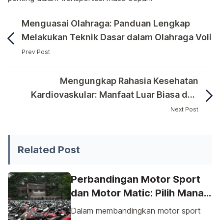
Menguasai Olahraga: Panduan Lengkap
Melakukan Teknik Dasar dalam Olahraga Voli
Prev Post
Tahun depan, dunia otomotif akan menyaksikan perubah
Mengungkap Rahasia Kesehatan
Kardiovaskular: Manfaat Luar Biasa dari
Rutinitas Jogging
Next Post
Tahun depan, dunia otomotif akan menyaksikan perubahan b
Related Post
Perbandingan Motor Sport
dan Motor Matic: Pilih Mana
yang Lebih Praktis?
Dalam membandingkan motor sport