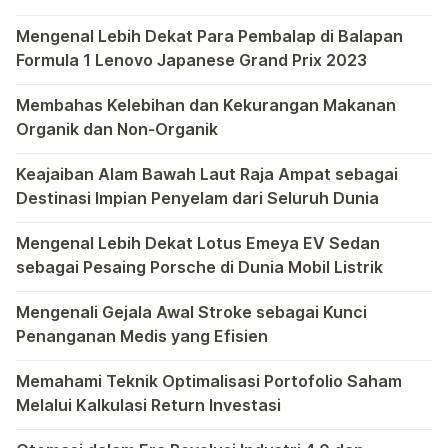
Dalam dunia pendidikan modern, tak ada yang lebih menonj
Mengenal Lebih Dekat Para Pembalap di Balapan
Formula 1 Lenovo Japanese Grand Prix 2023
Dalam dunia balap Formula 1, setiap Grand Prix memiliki 
Membahas Kelebihan dan Kekurangan Makanan
Organik dan Non-Organik
Dalam upaya mencari asupan makanan yang lebih sehat, ser
Keajaiban Alam Bawah Laut Raja Ampat sebagai
Destinasi Impian Penyelam dari Seluruh Dunia
Raja Ampat, sebuah permata tersembunyi di Indonesia, tela
Mengenal Lebih Dekat Lotus Emeya EV Sedan
sebagai Pesaing Porsche di Dunia Mobil Listrik
Bagi pecinta otomotif mungkin perlu kiranya mengenal leb
Mengenali Gejala Awal Stroke sebagai Kunci
Penanganan Medis yang Efisien
Bagi yang memiliki anggota keluarga yang berpotensi ting
Memahami Teknik Optimalisasi Portofolio Saham
Melalui Kalkulasi Return Investasi
Kewajiban untuk memahami teknik optimalisasi portofolio s