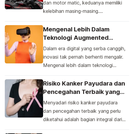
dan motor matic, keduanya memiliki
kelebihan masing-masing.
Perbandingan motor sport dan motor
matic: pilih mana yang lebih praktis?.
Mengenal Lebih Dalam
Motor sport menawarkan kecepatan
Teknologi Augmented
dan performa tinggi serta tampilan
Reality (AR) dan Virtual
Dalam era digital yang serba canggih,
sporty yang menarik bagi pecinta
Reality (VR) Sebagai Inovasi
inovasi tak pernah berhenti mengalir.
adrenalin, sementara motor matic
Masa Depan
Mengenal lebih dalam teknologi
lebih praktis dalam pengoperasian,
Augmented Reality (AR) dan Virtual
efisiensi bahan bakar, dan
Reality (VR) sebagai inovasi masa
Risiko Kanker Payudara dan
kenyamanan untuk penggunaan
depan bukanlah sekadar konsep
Pencegahan Terbaik yang
harian. Pilihan antara keduanya […]
futuristik yang jauh dari kenyataan.
Perlu Diketahui
Menyadari risiko kanker payudara
Teknologi ini telah menjadi bagian
dan pencegahan terbaik yang perlu
integral dari berbagai industri, mulai
diketahui adalah bagian integral dari
dari hiburan hingga pendidikan, dan
pendidikan kesehatan yang
terus berkembang dengan kecepatan