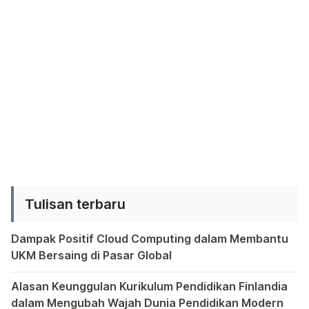
khawatir, semua tips ini mudah diikuti
dan cocok untuk berbagai jenis mobil.
Jadi, jika Anda ingin mengendarai
mobil dengan lebih hemat dan ramah
[…]
Tulisan terbaru
Dampak Positif Cloud Computing dalam Membantu
UKM Bersaing di Pasar Global
Dalam era globalisasi yang semakin kompetitif, ditemukan
Alasan Keunggulan Kurikulum Pendidikan Finlandia
dalam Mengubah Wajah Dunia Pendidikan Modern