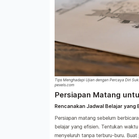
Tips Menghadapi Ujian dengan Percaya Diri Suks
pexels.com
Persiapan Matang unt
Rencanakan Jadwal Belajar yang E
Persiapan matang sebelum berbicara
belajar yang efisien. Tentukan wakt
menyeluruh tanpa terburu-buru. Buat 