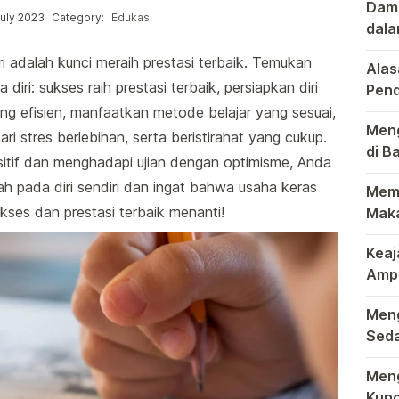
Damp
Posted in
July 2023
Category:
Edukasi
dala
Pasa
Dala
i adalah kunci meraih prestasi terbaik. Temukan
Alas
iri: sukses raih prestasi terbaik, persiapkan diri
Pend
Waja
yang efisien, manfaatkan metode belajar yang sesuai,
Dalam
Meng
ari stres berlebihan, serta beristirahat yang cukup.
di B
itif dan menghadapi ujian dengan optimisme, Anda
Gran
Dala
ah pada diri sendiri dan ingat bahwa usaha keras
Memb
kses dan prestasi terbaik menanti!
Maka
Dalam
Keaj
Ampa
Peny
Raja 
Meng
Seda
Duni
Bagi 
Meng
Kunc