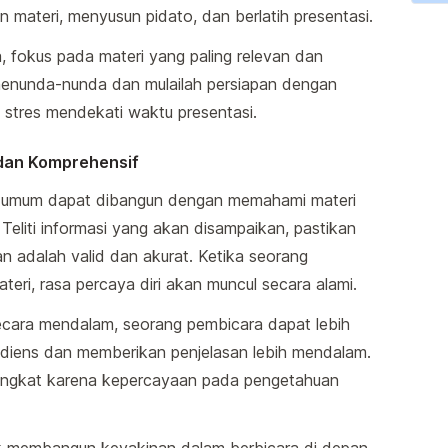
 materi, menyusun pidato, dan berlatih presentasi.
 fokus pada materi yang paling relevan dan
 menunda-nunda dan mulailah persiapan dengan
 stres mendekati waktu presentasi.
dan Komprehensif
n umum dapat dibangun dengan memahami materi
eliti informasi yang akan disampaikan, pastikan
 adalah valid dan akurat. Ketika seorang
eri, rasa percaya diri akan muncul secara alami.
secara mendalam, seorang pembicara dapat lebih
diens dan memberikan penjelasan lebih mendalam.
ningkat karena kepercayaan pada pengetahuan
k membangun keyakinan dalam berbicara di depan