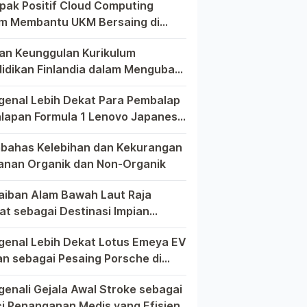
ak Positif Cloud Computing
m Membantu UKM Bersaing di
r Global
m era globalisasi yang semakin kompetitif, ditemukan berbag
an Keunggulan Kurikulum
idikan Finlandia dalam Mengubah
h Dunia Pendidikan Modern
 dunia pendidikan modern, tak ada yang lebih menonjol dari
enal Lebih Dekat Para Pembalap
alapan Formula 1 Lenovo Japanese
d Prix 2023
m dunia balap Formula 1, setiap Grand Prix memiliki cerita 
ahas Kelebihan dan Kekurangan
nan Organik dan Non-Organik
 upaya mencari asupan makanan yang lebih sehat, seringkali
aiban Alam Bawah Laut Raja
t sebagai Destinasi Impian
elam dari Seluruh Dunia
Ampat, sebuah permata tersembunyi di Indonesia, telah lama 
enal Lebih Dekat Lotus Emeya EV
n sebagai Pesaing Porsche di
a Mobil Listrik
pecinta otomotif mungkin perlu kiranya mengenal lebih deka
enali Gejala Awal Stroke sebagai
i Penanganan Medis yang Efisien