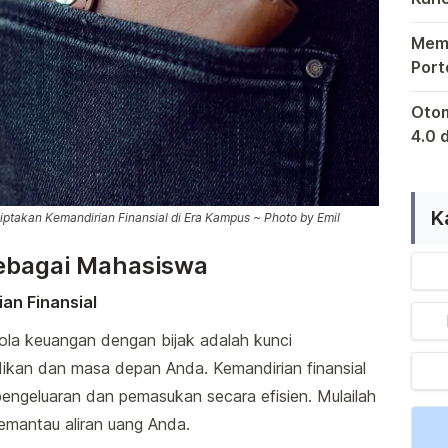
Bagi
Mema
Port
Retu
Kewaj
Otom
4.0 
sert
Di er
Indo
K
takan Kemandirian Finansial di Era Kampus ~ Photo by Emil
ebagai Mahasiswa
an Finansial
la keuangan dengan bijak adalah kunci
dikan dan masa depan Anda. Kemandirian finansial
ngeluaran dan pemasukan secara efisien. Mulailah
mantau aliran uang Anda.