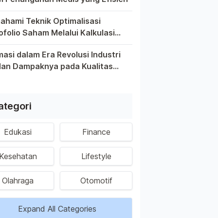
 yang memiliki anggota keluarga yang berpotensi tinggi, me
hami Teknik Optimalisasi
ofolio Saham Melalui Kalkulasi
rn Investasi
iban untuk memahami teknik optimalisasi portofolio saham me
asi dalam Era Revolusi Industri
dan Dampaknya pada Kualitas
a Keberlanjutan Tenaga Kerja
a yang serba digital ini, otomasi telah menjadi kata kunci 
nesia
ategori
Edukasi
Finance
Kesehatan
Lifestyle
Olahraga
Otomotif
Expand All Categories