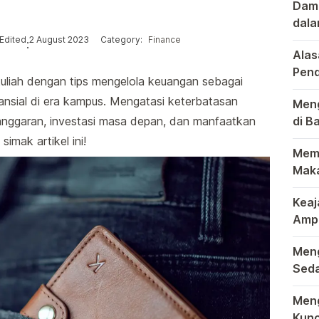
Damp
dala
Posted in
Pasa
Dala
Edited
2 August 2023
Category:
Finance
:
Alas
Pend
 kuliah dengan tips mengelola keuangan sebagai
Waja
Dalam
ansial di era kampus. Mengatasi keterbatasan
Meng
 anggaran, investasi masa depan, dan manfaatkan
di B
Gran
Dala
imak artikel ini!
Memb
Maka
Dalam
Keaj
Ampa
Peny
Raja 
Meng
Seda
Duni
Bagi 
Meng
Kunc