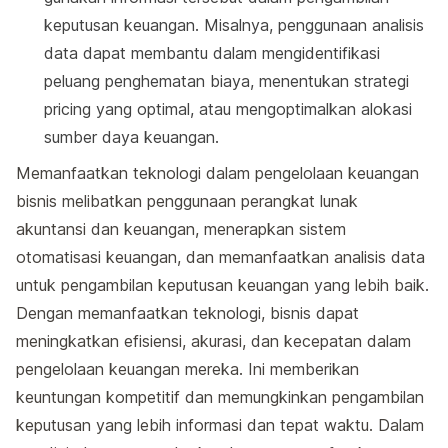
keputusan keuangan. Misalnya, penggunaan analisis
data dapat membantu dalam mengidentifikasi
peluang penghematan biaya, menentukan strategi
pricing yang optimal, atau mengoptimalkan alokasi
sumber daya keuangan.
Memanfaatkan teknologi dalam pengelolaan keuangan
bisnis melibatkan penggunaan perangkat lunak
akuntansi dan keuangan, menerapkan sistem
otomatisasi keuangan, dan memanfaatkan analisis data
untuk pengambilan keputusan keuangan yang lebih baik.
Dengan memanfaatkan teknologi, bisnis dapat
meningkatkan efisiensi, akurasi, dan kecepatan dalam
pengelolaan keuangan mereka. Ini memberikan
keuntungan kompetitif dan memungkinkan pengambilan
keputusan yang lebih informasi dan tepat waktu. Dalam