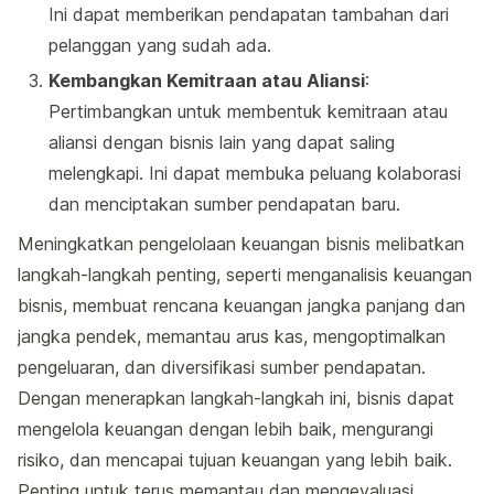
Ini dapat memberikan pendapatan tambahan dari
pelanggan yang sudah ada.
Kembangkan Kemitraan atau Aliansi
:
Pertimbangkan untuk membentuk kemitraan atau
aliansi dengan bisnis lain yang dapat saling
melengkapi. Ini dapat membuka peluang kolaborasi
dan menciptakan sumber pendapatan baru.
Meningkatkan pengelolaan keuangan bisnis melibatkan
langkah-langkah penting, seperti menganalisis keuangan
bisnis, membuat rencana keuangan jangka panjang dan
jangka pendek, memantau arus kas, mengoptimalkan
pengeluaran, dan diversifikasi sumber pendapatan.
Dengan menerapkan langkah-langkah ini, bisnis dapat
mengelola keuangan dengan lebih baik, mengurangi
risiko, dan mencapai tujuan keuangan yang lebih baik.
Penting untuk terus memantau dan mengevaluasi