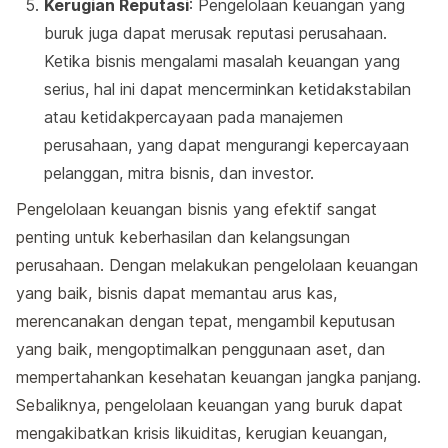
Kerugian Reputasi
: Pengelolaan keuangan yang
buruk juga dapat merusak reputasi perusahaan.
Ketika bisnis mengalami masalah keuangan yang
serius, hal ini dapat mencerminkan ketidakstabilan
atau ketidakpercayaan pada manajemen
perusahaan, yang dapat mengurangi kepercayaan
pelanggan, mitra bisnis, dan investor.
Pengelolaan keuangan bisnis yang efektif sangat
penting untuk keberhasilan dan kelangsungan
perusahaan. Dengan melakukan pengelolaan keuangan
yang baik, bisnis dapat memantau arus kas,
merencanakan dengan tepat, mengambil keputusan
yang baik, mengoptimalkan penggunaan aset, dan
mempertahankan kesehatan keuangan jangka panjang.
Sebaliknya, pengelolaan keuangan yang buruk dapat
mengakibatkan krisis likuiditas, kerugian keuangan,