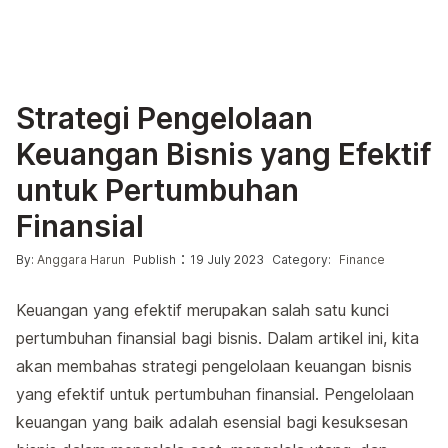
Strategi Pengelolaan
Keuangan Bisnis yang Efektif
untuk Pertumbuhan
Finansial
Posted by
Posted in
:
By:
Anggara Harun
Publish
19 July 2023
Category:
Finance
Keuangan yang efektif merupakan salah satu kunci
pertumbuhan finansial bagi bisnis. Dalam artikel ini, kita
akan membahas strategi pengelolaan keuangan bisnis
yang efektif untuk pertumbuhan finansial. Pengelolaan
keuangan yang baik adalah esensial bagi kesuksesan