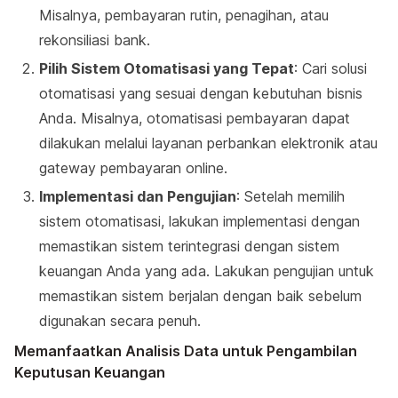
Misalnya, pembayaran rutin, penagihan, atau
rekonsiliasi bank.
Pilih Sistem Otomatisasi yang Tepat
: Cari solusi
otomatisasi yang sesuai dengan kebutuhan bisnis
Anda. Misalnya, otomatisasi pembayaran dapat
dilakukan melalui layanan perbankan elektronik atau
gateway pembayaran online.
Implementasi dan Pengujian
: Setelah memilih
sistem otomatisasi, lakukan implementasi dengan
memastikan sistem terintegrasi dengan sistem
keuangan Anda yang ada. Lakukan pengujian untuk
memastikan sistem berjalan dengan baik sebelum
digunakan secara penuh.
Memanfaatkan Analisis Data untuk Pengambilan
Keputusan Keuangan