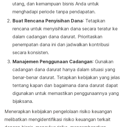
utang, dan kemampuan bisnis Anda untuk
menghadapi periode tanpa pendapatan.
Buat Rencana Penyisihan Dana
: Tetapkan
rencana untuk menyisihkan dana secara teratur ke
dalam cadangan dana darurat. Prioritaskan
penempatan dana ini dan jadwalkan kontribusi
secara konsisten.
Manajemen Penggunaan Cadangan
: Gunakan
cadangan dana darurat hanya dalam situasi yang
benar-benar darurat. Tetapkan kebijakan yang jelas
tentang kapan dan bagaimana dana darurat dapat
digunakan untuk memastikan penggunaannya yang
bijaksana.
Menerapkan kebijakan pengelolaan risiko keuangan
melibatkan mengidentifikasi risiko keuangan terkait