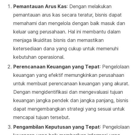
Pemantauan Arus Kas
: Dengan melakukan
pemantauan arus kas secara teratur, bisnis dapat
memahami dan mengelola dengan baik masuk dan
keluar uang perusahaan. Hal ini membantu dalam
menjaga likuiditas bisnis dan memastikan
ketersediaan dana yang cukup untuk memenuhi
kebutuhan operasional.
Perencanaan Keuangan yang Tepat
: Pengelolaan
keuangan yang efektif memungkinkan perusahaan
untuk membuat perencanaan keuangan yang akurat.
Dengan mengidentifikasi dan mengevaluasi tujuan
keuangan jangka pendek dan jangka panjang, bisnis
dapat mengembangkan strategi yang sesuai untuk
mencapai tujuan tersebut.
Pengambilan Keputusan yang Tepat
: Pengelolaan