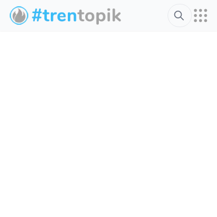
Search