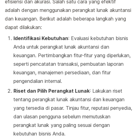
efisiensi dan akurasi. Salah satu cara yang efektif
adalah dengan menggunakan perangkat lunak akuntansi
dan keuangan. Berikut adalah beberapa langkah yang
dapat dilakukan:
Identifikasi Kebutuhan
: Evaluasi kebutuhan bisnis
Anda untuk perangkat lunak akuntansi dan
keuangan. Pertimbangkan fitur-fitur yang diperlukan,
seperti pencatatan transaksi, pembuatan laporan
keuangan, manajemen persediaan, dan fitur
pengendalian internal.
Riset dan Pilih Perangkat Lunak
: Lakukan riset
tentang perangkat lunak akuntansi dan keuangan
yang tersedia di pasar. Tinjau fitur, reputasi penyedia,
dan ulasan pengguna sebelum memutuskan
perangkat lunak yang paling sesuai dengan
kebutuhan bisnis Anda.