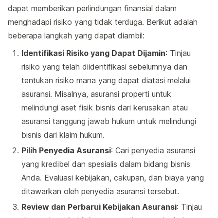
dapat memberikan perlindungan finansial dalam
menghadapi risiko yang tidak terduga. Berikut adalah
beberapa langkah yang dapat diambil:
Identifikasi Risiko yang Dapat Dijamin
: Tinjau
risiko yang telah diidentifikasi sebelumnya dan
tentukan risiko mana yang dapat diatasi melalui
asuransi. Misalnya, asuransi properti untuk
melindungi aset fisik bisnis dari kerusakan atau
asuransi tanggung jawab hukum untuk melindungi
bisnis dari klaim hukum.
Pilih Penyedia Asuransi
: Cari penyedia asuransi
yang kredibel dan spesialis dalam bidang bisnis
Anda. Evaluasi kebijakan, cakupan, dan biaya yang
ditawarkan oleh penyedia asuransi tersebut.
Review dan Perbarui Kebijakan Asuransi
: Tinjau