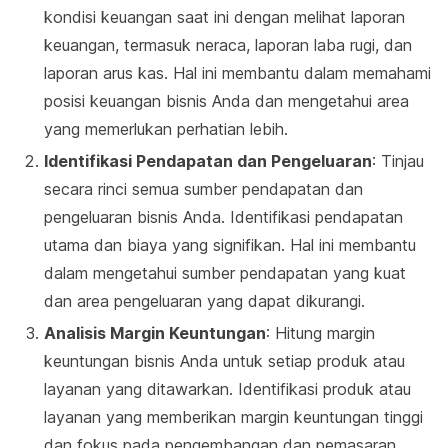
kondisi keuangan saat ini dengan melihat laporan
keuangan, termasuk neraca, laporan laba rugi, dan
laporan arus kas. Hal ini membantu dalam memahami
posisi keuangan bisnis Anda dan mengetahui area
yang memerlukan perhatian lebih.
Identifikasi Pendapatan dan Pengeluaran
: Tinjau
secara rinci semua sumber pendapatan dan
pengeluaran bisnis Anda. Identifikasi pendapatan
utama dan biaya yang signifikan. Hal ini membantu
dalam mengetahui sumber pendapatan yang kuat
dan area pengeluaran yang dapat dikurangi.
Analisis Margin Keuntungan
: Hitung margin
keuntungan bisnis Anda untuk setiap produk atau
layanan yang ditawarkan. Identifikasi produk atau
layanan yang memberikan margin keuntungan tinggi
dan fokus pada pengembangan dan pemasaran