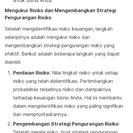
untuk bisnis Anda.
Mengukur Risiko dan Mengembangkan Strategi
Pengurangan Risiko
Setelah mengidentifikasi risiko keuangan, langkah
selanjutnya adalah mengukur risiko dan
mengembangkan strategi pengurangan risiko yang
efektif. Berikut adalah beberapa langkah yang dapat
diambil:
Penilaian Risiko
: Nilai tingkat risiko untuk setiap
risiko yang telah diidentifikasi. Pertimbangkan
probabilitas terjadinya risiko dan dampaknya
terhadap keuangan bisnis Anda. Hal ini membantu
dalam mengidentifikasi risiko yang paling signifikan
dan memprioritaskannya.
Pengembangan Strategi Pengurangan Risiko
:
Setelah menilai risiko, buat strategi pengurangan