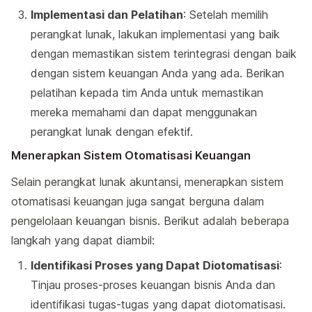
Implementasi dan Pelatihan
: Setelah memilih
perangkat lunak, lakukan implementasi yang baik
dengan memastikan sistem terintegrasi dengan baik
dengan sistem keuangan Anda yang ada. Berikan
pelatihan kepada tim Anda untuk memastikan
mereka memahami dan dapat menggunakan
perangkat lunak dengan efektif.
Menerapkan Sistem Otomatisasi Keuangan
Selain perangkat lunak akuntansi, menerapkan sistem
otomatisasi keuangan juga sangat berguna dalam
pengelolaan keuangan bisnis. Berikut adalah beberapa
langkah yang dapat diambil:
Identifikasi Proses yang Dapat Diotomatisasi
:
Tinjau proses-proses keuangan bisnis Anda dan
identifikasi tugas-tugas yang dapat diotomatisasi.