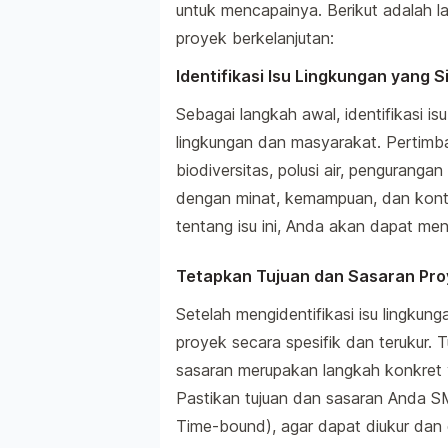
untuk mencapainya. Berikut adalah 
proyek berkelanjutan:
Identifikasi Isu Lingkungan yang S
Sebagai langkah awal, identifikasi i
lingkungan dan masyarakat. Pertimban
biodiversitas, polusi air, pengurangan l
dengan minat, kemampuan, dan kont
tentang isu ini, Anda akan dapat me
Tetapkan Tujuan dan Sasaran Pro
Setelah mengidentifikasi isu lingkun
proyek secara spesifik dan terukur. 
sasaran merupakan langkah konkret y
Pastikan tujuan dan sasaran Anda SM
Time-bound), agar dapat diukur dan d