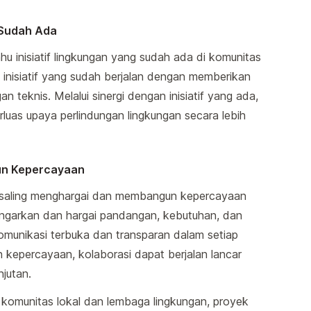
 Sudah Ada
hu inisiatif lingkungan yang sudah ada di komunitas
 inisiatif yang sudah berjalan dengan memberikan
n teknis. Melalui sinergi dengan inisiatif yang ada,
as upaya perlindungan lingkungan secara lebih
un Kepercayaan
 saling menghargai dan membangun kepercayaan
engarkan dan hargai pandangan, kebutuhan, dan
komunikasi terbuka dan transparan dalam setiap
epercayaan, kolaborasi dapat berjalan lancar
jutan.
 komunitas lokal dan lembaga lingkungan, proyek