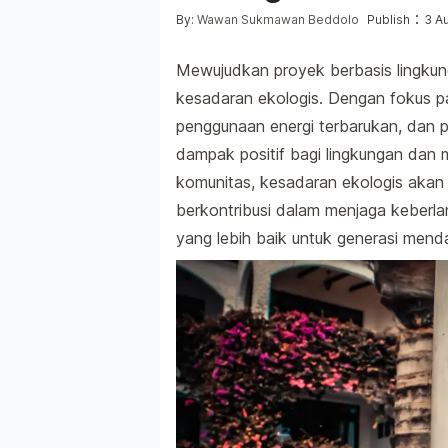
Posted by
:
By:
Wawan Sukmawan Beddolo
Publish
3 A
Mewujudkan proyek berbasis lingkun
kesadaran ekologis. Dengan fokus pad
penggunaan energi terbarukan, dan 
dampak positif bagi lingkungan dan 
komunitas, kesadaran ekologis aka
berkontribusi dalam menjaga keberla
yang lebih baik untuk generasi mend