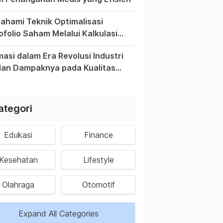
 yang memiliki anggota keluarga yang berpotensi tinggi, me
hami Teknik Optimalisasi
ofolio Saham Melalui Kalkulasi
rn Investasi
iban untuk memahami teknik optimalisasi portofolio saham me
asi dalam Era Revolusi Industri
dan Dampaknya pada Kualitas
a Keberlanjutan Tenaga Kerja
a yang serba digital ini, otomasi telah menjadi kata kunci 
nesia
ategori
Edukasi
Finance
Kesehatan
Lifestyle
Olahraga
Otomotif
Expand All Categories