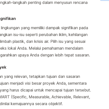
langkah-langkah penting dalam menyusun rencana
ignifikan
su lingkungan yang memiliki dampak signifikan pada
gkan isu-isu seperti perubahan iklim, kehilangan
imbah plastik, dan krisis air. Pilih isu yang sesuai
eks lokal Anda. Melalui pemahaman mendalam
ngarahkan upaya Anda dengan lebih tepat sasaran.
yek
gan yang relevan, tetapkan tujuan dan sasaran
Tujuan menjadi visi besar proyek Anda, sementara
ang harus dicapai untuk mencapai tujuan tersebut.
ART (Specific, Measurable, Achievable, Relevant,
inilai kemajuannya secara objektif.