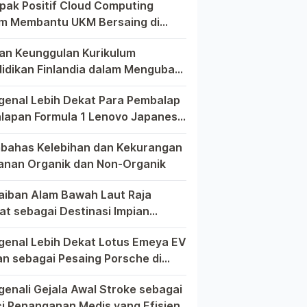
ak Positif Cloud Computing
m Membantu UKM Bersaing di
r Global
m era globalisasi yang semakin kompetitif, ditemukan berbag
an Keunggulan Kurikulum
idikan Finlandia dalam Mengubah
h Dunia Pendidikan Modern
 dunia pendidikan modern, tak ada yang lebih menonjol dari
enal Lebih Dekat Para Pembalap
alapan Formula 1 Lenovo Japanese
d Prix 2023
m dunia balap Formula 1, setiap Grand Prix memiliki cerita 
ahas Kelebihan dan Kekurangan
nan Organik dan Non-Organik
 upaya mencari asupan makanan yang lebih sehat, seringkali
aiban Alam Bawah Laut Raja
t sebagai Destinasi Impian
elam dari Seluruh Dunia
Ampat, sebuah permata tersembunyi di Indonesia, telah lama 
enal Lebih Dekat Lotus Emeya EV
n sebagai Pesaing Porsche di
a Mobil Listrik
pecinta otomotif mungkin perlu kiranya mengenal lebih deka
enali Gejala Awal Stroke sebagai
i Penanganan Medis yang Efisien