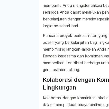
membantu Anda mengidentifikasi keb
sehingga Anda dapat melakukan penye
berkelanjutan dengan mengintegrasi
kegiatan sehari-hari.
Rencana proyek berkelanjutan yang 
positif yang berkelanjutan bagi ling
membimbing langkah-langkah Anda me
Dengan kerjasama dan komitmen yan
memberikan kontribusi berharga untu
generasi mendatang.
Kolaborasi dengan Kom
Lingkungan
Kolaborasi dengan komunitas lokal 
dalam memperkuat upaya perlindunga