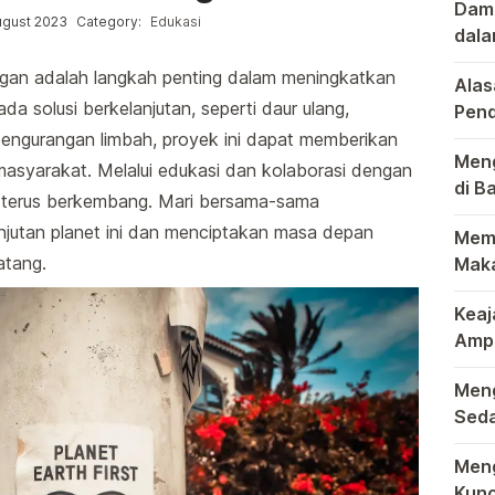
Damp
Posted in
ugust 2023
Category:
Edukasi
dala
Pasa
Dala
gan adalah langkah penting dalam meningkatkan
Alas
a solusi berkelanjutan, seperti daur ulang,
Pend
Waja
pengurangan limbah, proyek ini dapat memberikan
Dalam
Meng
masyarakat. Melalui edukasi dan kolaborasi dengan
di B
n terus berkembang. Mari bersama-sama
Gran
Dala
njutan planet ini dan menciptakan masa depan
Memb
atang.
Maka
Dalam
Keaj
Ampa
Peny
Raja 
Meng
Seda
Duni
Bagi 
Meng
Kunc