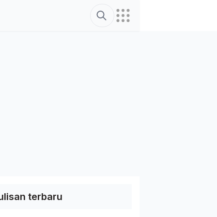
Search
ulisan terbaru