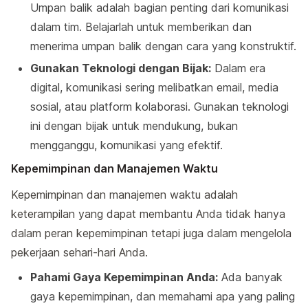
Umpan balik adalah bagian penting dari komunikasi
dalam tim. Belajarlah untuk memberikan dan
menerima umpan balik dengan cara yang konstruktif.
Gunakan Teknologi dengan Bijak:
Dalam era
digital, komunikasi sering melibatkan email, media
sosial, atau platform kolaborasi. Gunakan teknologi
ini dengan bijak untuk mendukung, bukan
mengganggu, komunikasi yang efektif.
Kepemimpinan dan Manajemen Waktu
Kepemimpinan dan manajemen waktu adalah
keterampilan yang dapat membantu Anda tidak hanya
dalam peran kepemimpinan tetapi juga dalam mengelola
pekerjaan sehari-hari Anda.
Pahami Gaya Kepemimpinan Anda:
Ada banyak
gaya kepemimpinan, dan memahami apa yang paling