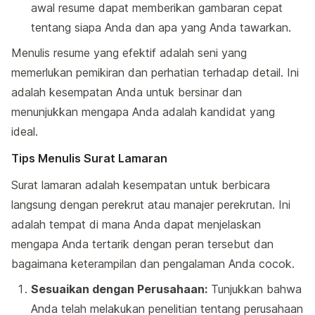
awal resume dapat memberikan gambaran cepat
tentang siapa Anda dan apa yang Anda tawarkan.
Menulis resume yang efektif adalah seni yang
memerlukan pemikiran dan perhatian terhadap detail. Ini
adalah kesempatan Anda untuk bersinar dan
menunjukkan mengapa Anda adalah kandidat yang
ideal.
Tips Menulis Surat Lamaran
Surat lamaran adalah kesempatan untuk berbicara
langsung dengan perekrut atau manajer perekrutan. Ini
adalah tempat di mana Anda dapat menjelaskan
mengapa Anda tertarik dengan peran tersebut dan
bagaimana keterampilan dan pengalaman Anda cocok.
Sesuaikan dengan Perusahaan:
Tunjukkan bahwa
Anda telah melakukan penelitian tentang perusahaan