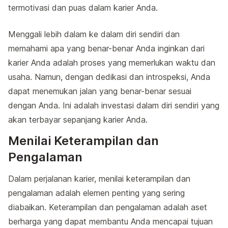
termotivasi dan puas dalam karier Anda.
Menggali lebih dalam ke dalam diri sendiri dan
memahami apa yang benar-benar Anda inginkan dari
karier Anda adalah proses yang memerlukan waktu dan
usaha. Namun, dengan dedikasi dan introspeksi, Anda
dapat menemukan jalan yang benar-benar sesuai
dengan Anda. Ini adalah investasi dalam diri sendiri yang
akan terbayar sepanjang karier Anda.
Menilai Keterampilan dan
Pengalaman
Dalam perjalanan karier, menilai keterampilan dan
pengalaman adalah elemen penting yang sering
diabaikan. Keterampilan dan pengalaman adalah aset
berharga yang dapat membantu Anda mencapai tujuan