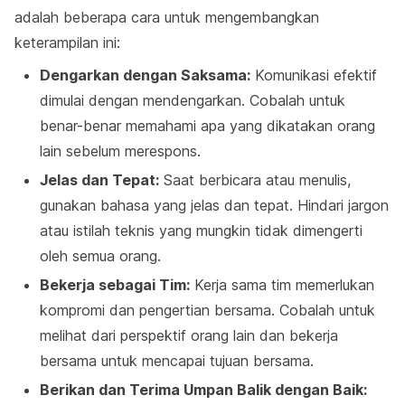
adalah beberapa cara untuk mengembangkan
keterampilan ini:
Dengarkan dengan Saksama:
Komunikasi efektif
dimulai dengan mendengarkan. Cobalah untuk
benar-benar memahami apa yang dikatakan orang
lain sebelum merespons.
Jelas dan Tepat:
Saat berbicara atau menulis,
gunakan bahasa yang jelas dan tepat. Hindari jargon
atau istilah teknis yang mungkin tidak dimengerti
oleh semua orang.
Bekerja sebagai Tim:
Kerja sama tim memerlukan
kompromi dan pengertian bersama. Cobalah untuk
melihat dari perspektif orang lain dan bekerja
bersama untuk mencapai tujuan bersama.
Berikan dan Terima Umpan Balik dengan Baik: