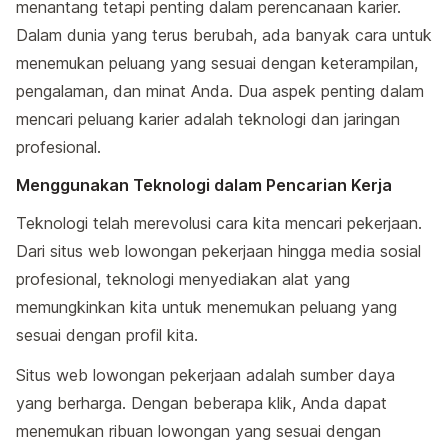
menantang tetapi penting dalam perencanaan karier.
Dalam dunia yang terus berubah, ada banyak cara untuk
menemukan peluang yang sesuai dengan keterampilan,
pengalaman, dan minat Anda. Dua aspek penting dalam
mencari peluang karier adalah teknologi dan jaringan
profesional.
Menggunakan Teknologi dalam Pencarian Kerja
Teknologi telah merevolusi cara kita mencari pekerjaan.
Dari situs web lowongan pekerjaan hingga media sosial
profesional, teknologi menyediakan alat yang
memungkinkan kita untuk menemukan peluang yang
sesuai dengan profil kita.
Situs web lowongan pekerjaan adalah sumber daya
yang berharga. Dengan beberapa klik, Anda dapat
menemukan ribuan lowongan yang sesuai dengan