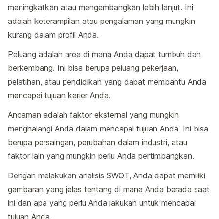
meningkatkan atau mengembangkan lebih lanjut. Ini
adalah keterampilan atau pengalaman yang mungkin
kurang dalam profil Anda.
Peluang adalah area di mana Anda dapat tumbuh dan
berkembang. Ini bisa berupa peluang pekerjaan,
pelatihan, atau pendidikan yang dapat membantu Anda
mencapai tujuan karier Anda.
Ancaman adalah faktor eksternal yang mungkin
menghalangi Anda dalam mencapai tujuan Anda. Ini bisa
berupa persaingan, perubahan dalam industri, atau
faktor lain yang mungkin perlu Anda pertimbangkan.
Dengan melakukan analisis SWOT, Anda dapat memiliki
gambaran yang jelas tentang di mana Anda berada saat
ini dan apa yang perlu Anda lakukan untuk mencapai
tujuan Anda.