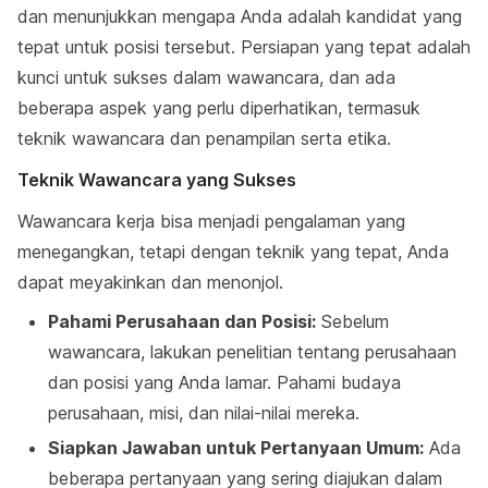
dan menunjukkan mengapa Anda adalah kandidat yang
tepat untuk posisi tersebut. Persiapan yang tepat adalah
kunci untuk sukses dalam wawancara, dan ada
beberapa aspek yang perlu diperhatikan, termasuk
teknik wawancara dan penampilan serta etika.
Teknik Wawancara yang Sukses
Wawancara kerja bisa menjadi pengalaman yang
menegangkan, tetapi dengan teknik yang tepat, Anda
dapat meyakinkan dan menonjol.
Pahami Perusahaan dan Posisi:
Sebelum
wawancara, lakukan penelitian tentang perusahaan
dan posisi yang Anda lamar. Pahami budaya
perusahaan, misi, dan nilai-nilai mereka.
Siapkan Jawaban untuk Pertanyaan Umum:
Ada
beberapa pertanyaan yang sering diajukan dalam