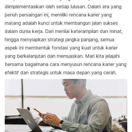
diimplementasikan oleh setiap lulusan. Dalam era yang
penuh persaingan ini, memiliki rencana karier yang
matang adalah kunci untuk membangun jalan sukses
dalam dunia kerja. Dari menilai keterampilan dan minat,
hingga menyiapkan strategi jangka panjang, semua
aspek ini membentuk fondasi yang kuat untuk karier
yang berkelanjutan dan memuaskan. Mari kita jelajahi
bersama bagaimana cara menyusun rencana karier yang
efektif dan strategis untuk masa depan yang cerah.