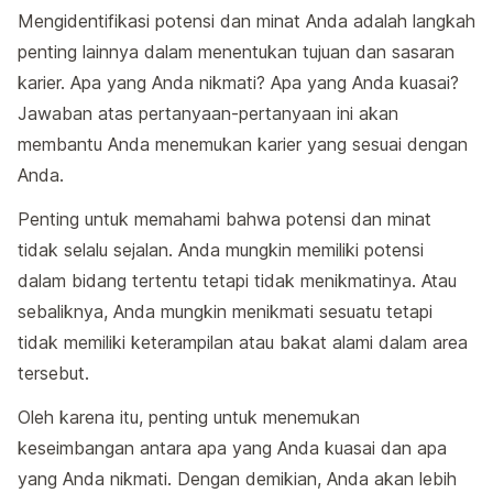
Mengidentifikasi potensi dan minat Anda adalah langkah
penting lainnya dalam menentukan tujuan dan sasaran
karier. Apa yang Anda nikmati? Apa yang Anda kuasai?
Jawaban atas pertanyaan-pertanyaan ini akan
membantu Anda menemukan karier yang sesuai dengan
Anda.
Penting untuk memahami bahwa potensi dan minat
tidak selalu sejalan. Anda mungkin memiliki potensi
dalam bidang tertentu tetapi tidak menikmatinya. Atau
sebaliknya, Anda mungkin menikmati sesuatu tetapi
tidak memiliki keterampilan atau bakat alami dalam area
tersebut.
Oleh karena itu, penting untuk menemukan
keseimbangan antara apa yang Anda kuasai dan apa
yang Anda nikmati. Dengan demikian, Anda akan lebih