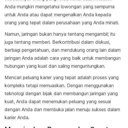
Anda mungkin mengetahui lowongan yang sempurna
untuk Anda atau dapat mengenalkan Anda kepada
orang yang tepat dalam perusahaan yang Anda minati.
Namun, jaringan bukan hanya tentang mengambil; itu
juga tentang memberi. Berkontribusi dalam diskusi,
berbagi pengetahuan, dan mendukung orang lain dalam
jaringan Anda adalah cara yang baik untuk membangun
hubungan yang kuat dan saling menguntungkan.
Mencari peluang karier yang tepat adalah proses yang
kompleks tetapi memuaskan. Dengan menggunakan
teknologi dengan bijak dan membangun jaringan yang
kuat, Anda dapat menemukan peluang yang sesuai
dengan Anda dan membuka jalan menuju sukses dalam
karier Anda.