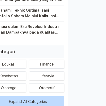
 yang memiliki anggota keluarga yang berpotensi tinggi, me
hami Teknik Optimalisasi
ofolio Saham Melalui Kalkulasi
rn Investasi
iban untuk memahami teknik optimalisasi portofolio saham me
asi dalam Era Revolusi Industri
dan Dampaknya pada Kualitas
a Keberlanjutan Tenaga Kerja
a yang serba digital ini, otomasi telah menjadi kata kunci 
nesia
ategori
Edukasi
Finance
Kesehatan
Lifestyle
Olahraga
Otomotif
Expand All Categories