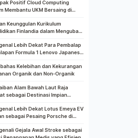
ak Positif Cloud Computing
m Membantu UKM Bersaing di
r Global
m era globalisasi yang semakin kompetitif, ditemukan berbag
an Keunggulan Kurikulum
idikan Finlandia dalam Mengubah
h Dunia Pendidikan Modern
 dunia pendidikan modern, tak ada yang lebih menonjol dari
enal Lebih Dekat Para Pembalap
alapan Formula 1 Lenovo Japanese
d Prix 2023
m dunia balap Formula 1, setiap Grand Prix memiliki cerita 
ahas Kelebihan dan Kekurangan
nan Organik dan Non-Organik
 upaya mencari asupan makanan yang lebih sehat, seringkali
aiban Alam Bawah Laut Raja
t sebagai Destinasi Impian
elam dari Seluruh Dunia
Ampat, sebuah permata tersembunyi di Indonesia, telah lama 
enal Lebih Dekat Lotus Emeya EV
n sebagai Pesaing Porsche di
a Mobil Listrik
pecinta otomotif mungkin perlu kiranya mengenal lebih deka
enali Gejala Awal Stroke sebagai
i Penanganan Medis yang Efisien