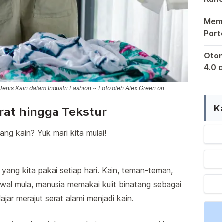
Bagi
Mema
Port
Retu
Kewaj
Otom
4.0 
sert
Di er
is Kain dalam Industri Fashion ~ Foto oleh Alex Green on
Indo
K
rat hingga Tekstur
ang kain? Yuk mari kita mulai!
n yang kita pakai setiap hari. Kain, teman-teman,
wal mula, manusia memakai kulit binatang sebagai
jar merajut serat alami menjadi kain.