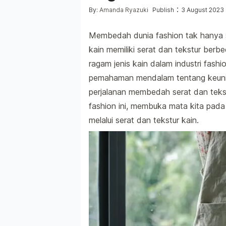
Posted by
:
By:
Amanda Ryazuki
Publish
3 August 2023
Membedah dunia fashion tak hanya so
kain memiliki serat dan tekstur ber
ragam jenis kain dalam industri fashi
pemahaman mendalam tentang keunik
perjalanan membedah serat dan tekst
fashion ini, membuka mata kita pada 
melalui serat dan tekstur kain.