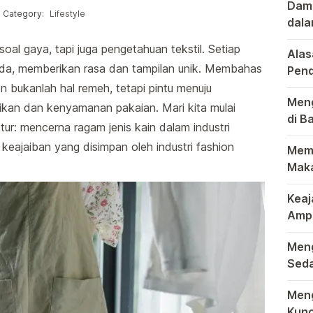
Damp
Posted in
Category:
Lifestyle
dala
Pasa
Dala
al gaya, tapi juga pengetahuan tekstil. Setiap
Alas
beda, memberikan rasa dan tampilan unik. Membahas
Pend
Waja
on bukanlah hal remeh, tetapi pintu menuju
Dalam
Meng
an dan kenyamanan pakaian. Mari kita mulai
di B
ur: mencerna ragam jenis kain dalam industri
Gran
Dala
keajaiban yang disimpan oleh industri fashion
Memb
Maka
Dalam
Keaj
Ampa
Peny
Raja 
Meng
Seda
Duni
Bagi 
Meng
Kunc