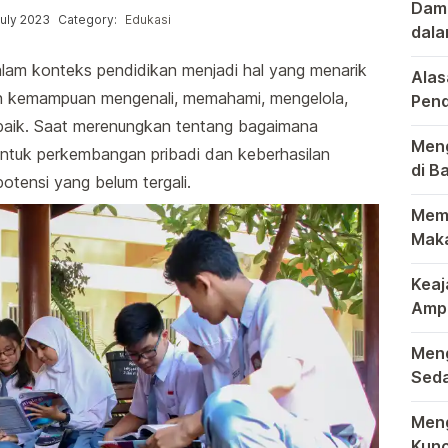
Damp
Posted in
July 2023
Category:
Edukasi
dala
Pasa
Dala
am konteks pendidikan menjadi hal yang menarik
Alas
tkan kemampuan mengenali, memahami, mengelola,
Pend
Waja
aik. Saat merenungkan tentang bagaimana
Dalam
Meng
tuk perkembangan pribadi dan keberhasilan
di B
otensi yang belum tergali.
Gran
Dala
Memb
Maka
Dalam
Keaj
Ampa
Peny
Raja 
Meng
Seda
Duni
Bagi 
Meng
Kunc