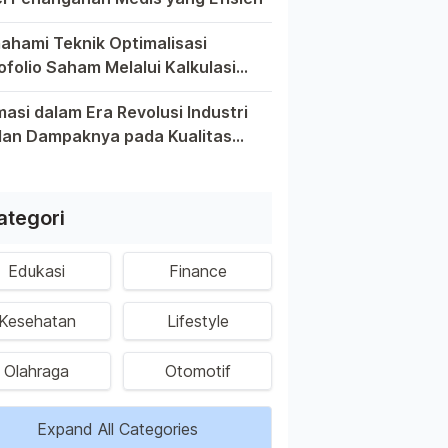
 yang memiliki anggota keluarga yang berpotensi tinggi, me
hami Teknik Optimalisasi
ofolio Saham Melalui Kalkulasi
rn Investasi
iban untuk memahami teknik optimalisasi portofolio saham me
asi dalam Era Revolusi Industri
dan Dampaknya pada Kualitas
a Keberlanjutan Tenaga Kerja
a yang serba digital ini, otomasi telah menjadi kata kunci 
nesia
ategori
Edukasi
Finance
Kesehatan
Lifestyle
Olahraga
Otomotif
Expand All Categories