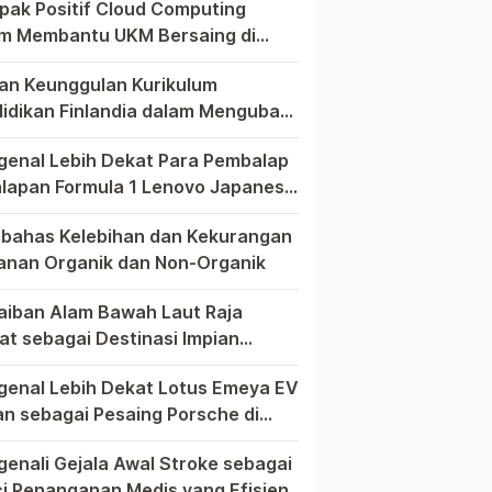
ak Positif Cloud Computing
m Membantu UKM Bersaing di
r Global
m era globalisasi yang semakin kompetitif, ditemukan berbag
an Keunggulan Kurikulum
idikan Finlandia dalam Mengubah
h Dunia Pendidikan Modern
 dunia pendidikan modern, tak ada yang lebih menonjol dari
enal Lebih Dekat Para Pembalap
alapan Formula 1 Lenovo Japanese
d Prix 2023
m dunia balap Formula 1, setiap Grand Prix memiliki cerita 
ahas Kelebihan dan Kekurangan
nan Organik dan Non-Organik
 upaya mencari asupan makanan yang lebih sehat, seringkali
aiban Alam Bawah Laut Raja
t sebagai Destinasi Impian
elam dari Seluruh Dunia
Ampat, sebuah permata tersembunyi di Indonesia, telah lama 
enal Lebih Dekat Lotus Emeya EV
n sebagai Pesaing Porsche di
a Mobil Listrik
pecinta otomotif mungkin perlu kiranya mengenal lebih deka
enali Gejala Awal Stroke sebagai
i Penanganan Medis yang Efisien