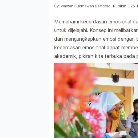
Posted by
:
By:
Wawan Sukmawan Beddolo
Publish
25 
Memahami kecerdasan emosional dal
untuk dijelajahi. Konsep ini meliba
dan mengungkapkan emosi dengan b
kecerdasan emosional dapat memben
akademik, pikiran kita terbuka pada p