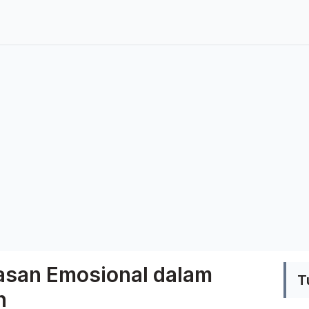
san Emosional dalam
T
n