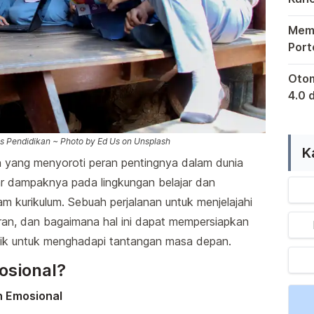
Bagi
Mema
Port
Retu
Kewaj
Otom
4.0 
sert
Di er
Indo
 Pendidikan ~ Photo by Ed Us on Unsplash
K
n yang menyoroti peran pentingnya dalam dunia
ar dampaknya pada lingkungan belajar dan
 kurikulum. Sebuah perjalanan untuk menjelajahi
ran, dan bagaimana hal ini dapat mempersiapkan
aik untuk menghadapi tantangan masa depan.
osional?
n Emosional